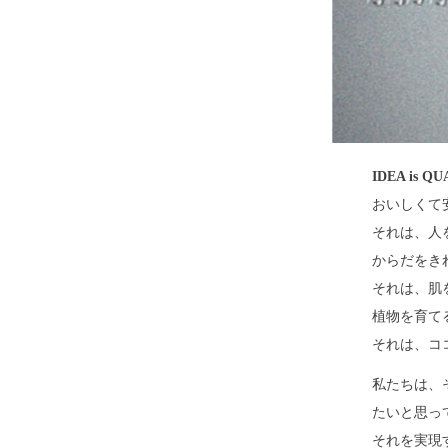
IDEA is QU
おいしくて
それは、人
からだをき
それは、肌
植物を育て
それは、コ
私たちは、
たいと思っ
それを実現