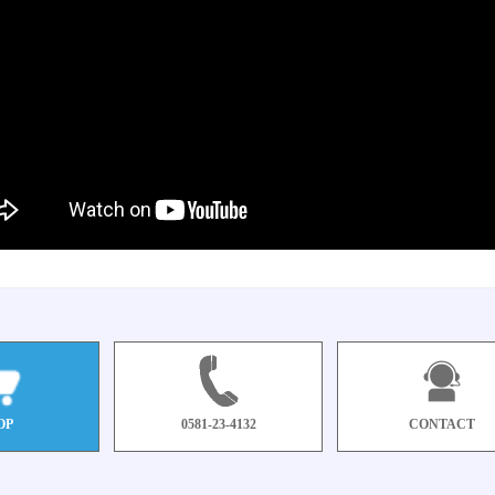
OP
0581-23-4132
CONTACT