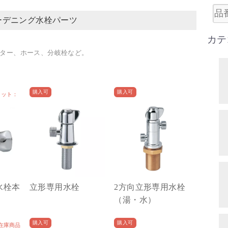
ーデニング水栓パーツ
カテ
ター、ホース、分岐栓など。
購入可
購入可
ロット：
水栓本
立形専用水栓
2方向立形専用水栓
（湯・水）
購入可
購入可
在庫商品