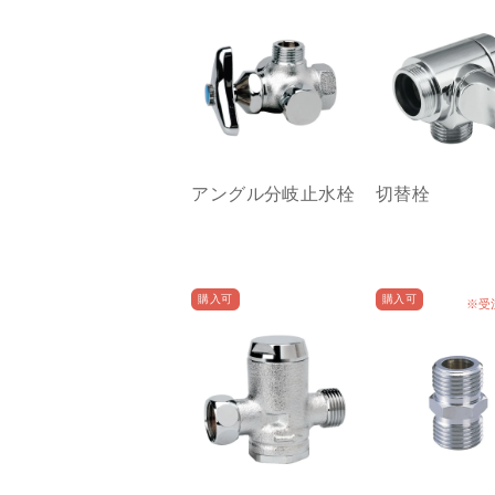
300）
アングル分岐止水栓
切替栓
購入可
購入可
※受