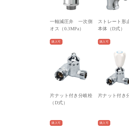
一軸減圧弁 一次側
ストレート形
オス（0.3MPa）
本体（D式）
購入可
購入可
片ナット付き分岐栓
片ナット付き
（D式）
購入可
購入可