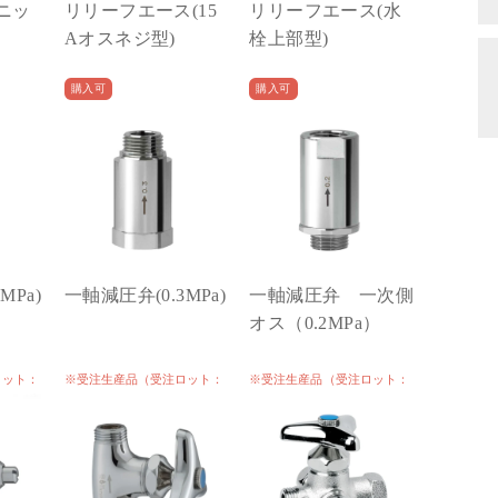
トニッ
リリーフエース(15
リリーフエース(水
Aオスネジ型)
栓上部型)
購入可
購入可
MPa)
一軸減圧弁(0.3MPa)
一軸減圧弁 一次側
オス（0.2MPa）
ロット：
※受注生産品（受注ロット：
※受注生産品（受注ロット：
300）
300）