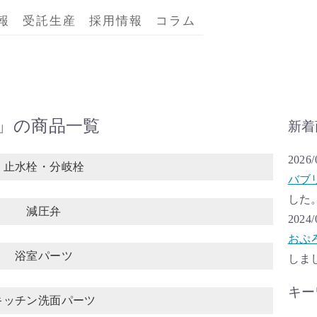
報
受託生産
採用情報
コラム
」の商品一覧
新着
2026/
止水栓・分岐栓
バブ
した
減圧弁
2024/
おぷ
浴室パーツ
しま
キー
キッチン洗面パーツ