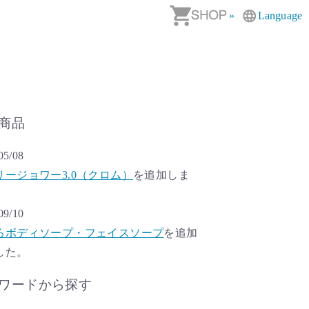
»
Language
商品
05/08
リージョワー3.0（クロム）
を追加しま
。
09/10
ろボディソープ・フェイスソープ
を追加
した。
ワードから探す