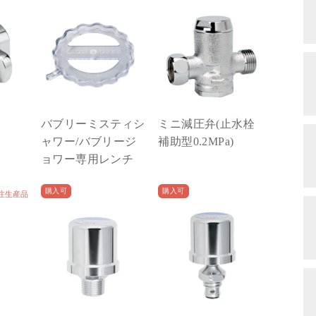
バブリーミスティシ
ミニ減圧弁(止水栓
ャワー/バブリージ
補助型0.2MPa)
ョワー専用レンチ
購入可
購入可
注生産品