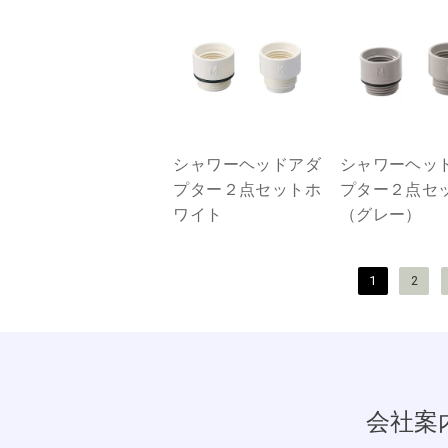
シャワーヘッドアダ
シャワーヘッ
プター２点セットホ
プター２点セ
ワイト
（グレー）
投
1
2
稿
の
ペ
ー
会社案
ジ