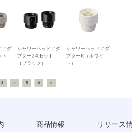
ドアダ
シャワーヘッドアダ
シャワーヘッドアダ
ット
プター2点セット
プターK（ホワイ
（ブラック）
ト）
3
4
5
6
>
内
商品情報
リリース