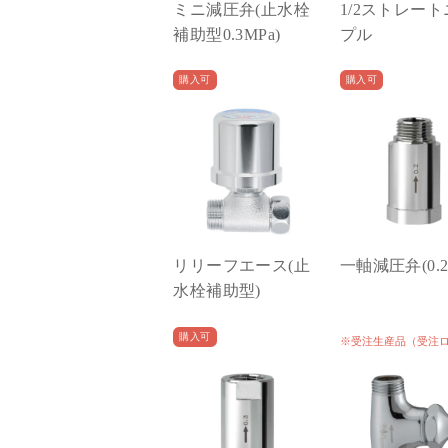
ミニ減圧弁(止水栓
1/2ストレー
補助型0.3MPa)
プル
購入可
購入可
リリーフエース(止
一軸減圧弁(0.2
水栓補助型)
購入可
※受注生産品（受注
300）