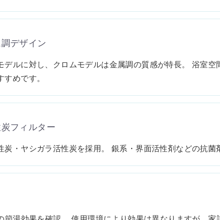
ム調デザイン
モデルに対し、クロムモデルは金属調の質感が特長。 浴室空
すすめです。
性炭フィルター
性炭・ヤシガラ活性炭を採用。 銀系・界面活性剤などの抗菌
％の節湯効果を確認。 使用環境により効果は異なりますが、家