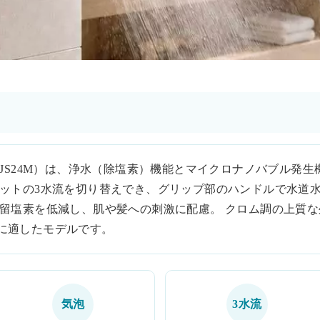
／JS24M）は、浄水（除塩素）機能とマイクロナノバブル発
ェットの3水流を切り替えでき、グリップ部のハンドルで水道
残留塩素を低減し、肌や髪への刺激に配慮。 クロム調の上質
に適したモデルです。
気泡
3水流