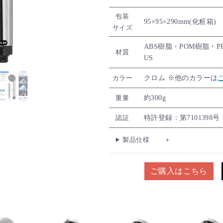
包装
95×95×290mm(化粧箱)
サイズ
ABS樹脂・POM樹脂・P
材質
US
クロム ※他のカラーは
カラー
約300g
重量
特許登録：第7101398号
認証
製品仕様
ご購入はこちら