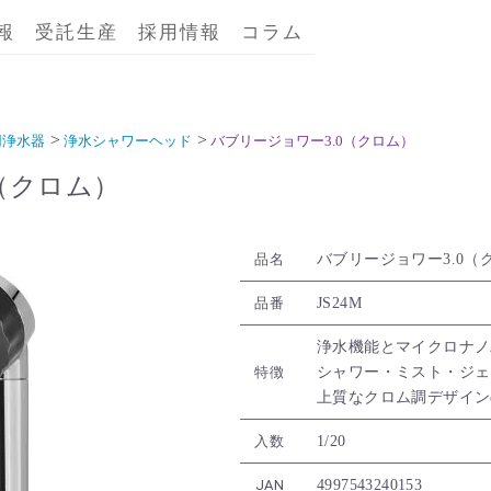
報
受託生産
採用情報
コラム
用浄水器
浄水シャワーヘッド
バブリージョワー3.0（クロム）
（クロム）
バブリージョワー3.0（
品名
JS24M
品番
浄水機能とマイクロナノ
シャワー・ミスト・ジェ
特徴
上質なクロム調デザイン
1/20
入数
4997543240153
JAN