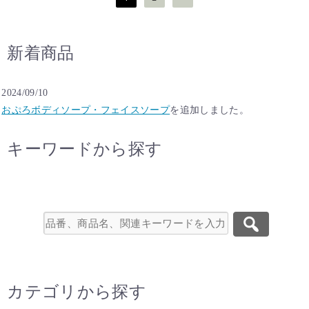
稿
の
ペ
新着商品
ー
ジ
送
2024/09/10
り
おぷろボディソープ・フェイスソープ
を追加しました。
キーワードから探す
カテゴリから探す