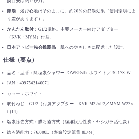
換目安は約12か月。
節湯
：浴び心地はそのままに、約20％の節湯効果（使用環境によ
り差があります）。
かんたん取付
：G1/2規格。主要メーカー向けアダプター
（KVK・MYM）付属。
日本アトピー協会推薦品
：肌へのやさしさに配慮した設計。
仕様（要点）
品名・型番：除塩素シャワー JOWERsilk ホワイト／JS217S-W
JAN：4997543140071
カラー：ホワイト
取付ねじ：G1/2（付属アダプター：KVK M22×P2／MYM W23×
山14）
塩素除去方式：膜ろ過方式（繊維状活性炭・ヤシガラ活性炭）
総ろ過能力：76,000L（寿命設定流量 8L/分）