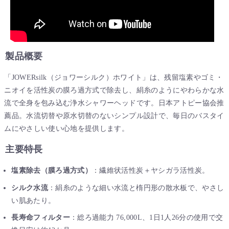
製品概要
「JOWERsilk（ジョワーシルク）ホワイト」は、残留塩素やゴミ・
ニオイを活性炭の膜ろ過方式で除去し、絹糸のようにやわらかな水
流で全身を包み込む浄水シャワーヘッドです。日本アトピー協会推
薦品。水流切替や原水切替のないシンプル設計で、毎日のバスタイ
ムにやさしい使い心地を提供します。
主要特長
塩素除去（膜ろ過方式）
：繊維状活性炭＋ヤシガラ活性炭。
シルク水流
：絹糸のような細い水流と楕円形の散水板で、やさし
い肌あたり。
長寿命フィルター
：総ろ過能力 76,000L、1日1人26分の使用で交