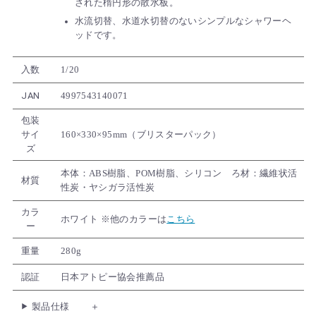
された楕円形の散水板。
水流切替、水道水切替のないシンプルなシャワーヘ
ッドです。
入数
1/20
JAN
4997543140071
包装
サイ
160×330×95mm（ブリスターパック）
ズ
本体：ABS樹脂、POM樹脂、シリコン ろ材：繊維状活
材質
性炭・ヤシガラ活性炭
カラ
ホワイト ※他のカラーは
こちら
ー
重量
280g
認証
日本アトピー協会推薦品
製品仕様