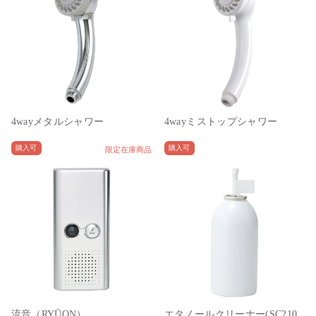
4wayメタルシャワー
4wayミストップシャワー
購入可
購入可
限定在庫商品
流音（RYŪON）
エタノールクリーナー(SC210