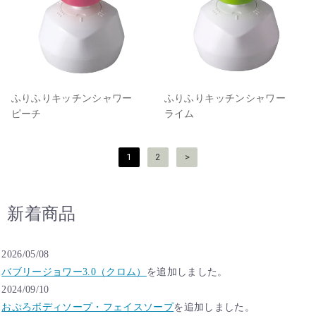
ふりふりキッチンシャワー
ふりふりキッチンシャワー
ピーチ
ライム
投
1
2
>
稿
の
ペ
新着商品
ー
ジ
送
2026/05/08
り
バブリージョワー3.0（クロム）
を追加しました。
2024/09/10
おぷろボディソープ・フェイスソープ
を追加しました。