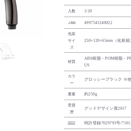
1/20
入数
4997543240022
JAN
包装
250×120×65mm（化粧
サイ
ズ
ABS樹脂・POM樹脂・P
材質
US
カラ
グロッシーブラック ※
ー
約250g
重量
受賞
グッドデザイン賞2017
歴
特許登録7029793号/7101
認証