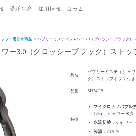
報
受託生産
採用情報
コラム
シャワー用節水商品
バブリーミスティシャワー3.0（グロッシーブラック）
ワー3.0（グロッシーブラック）ストッ
バブリーミスティシャワ
品名
ク）ストップボタン付き
SH24TB
品番
マイクロナノバブル
個/cc、シャワー水流…約
特徴
水流切替
：シャワー
節湯
：約30％