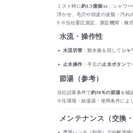
ミスト時に
約1.5億個/cc
、シャワー
浮かせ、毛穴や頭皮の皮脂・汚れ
9 ※当社委託測定。測定機関：株式会社
水流・操作性
水流切替
：散水板を回して
シャ
止水操作
：手元の
止水ボタン
で
節湯（参考）
当社試算条件で
約30％の節湯
を確
※住環境・給湯器・使用条件によ
メンテナンス（交換
専用レンチ（別売）で分解清掃