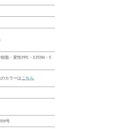
箱）
P樹脂・変性PPE・EPDM・S
他のカラーは
こちら
398号