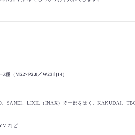
ー2種（
M22×P2.0／W23山14
）
O、SANEI、LIXIL（INAX）※一部を除く、KAKUDAI、T
YM など