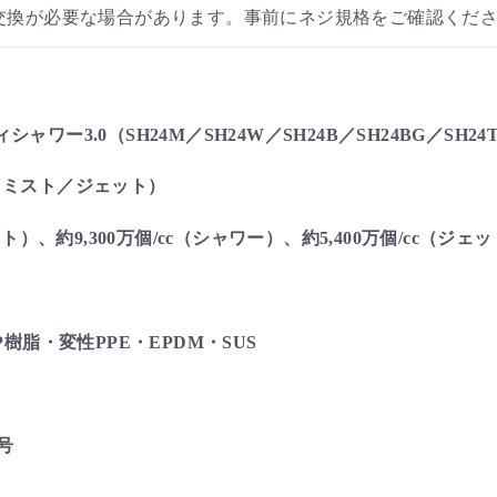
交換が必要な場合があります。事前にネジ規格をご確認くだ
ャワー3.0（SH24M／SH24W／SH24B／SH24BG／SH24
／ミスト／ジェット）
スト）、約9,300万個/cc（シャワー）、約5,400万個/cc（ジェ
P樹脂・変性PPE・EPDM・SUS
8号