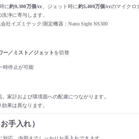
時に
約9,300万個/cc
、ジェット時に
約5,400万個/cc
のマイクロ
の洗浄に寄与します。
イズミテック/測定機器：Nano Sight NS300
ワー／ミスト／ジェット
を切替
一時停止が可能
認。家計および環境面への配慮につながります。
り効果は異なります。
・お手入れ）
に対応。内部までしっかりお手入れできます。