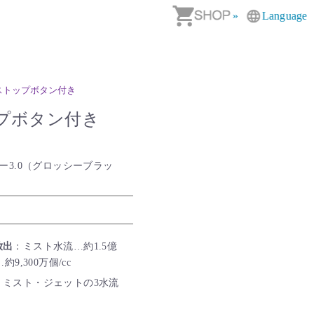
»
Language
ストップボタン付き
プボタン付き
ー3.0（グロッシーブラッ
放出
：ミスト水流…約1.5億
9,300万個/cc
・ミスト・ジェットの3水流