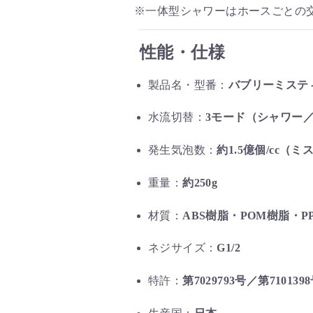
※一体型シャワーはホースごとの
性能・仕様
製品名・型番：
バブリーミスティシ
水流切替：
3モード（シャワー
発生気泡数：
約1.5億個/cc（ミ
重量：
約250g
材質：
ABS樹脂・POM樹脂・P
ネジサイズ：
G1/2
特許：
第7029793号／第710139