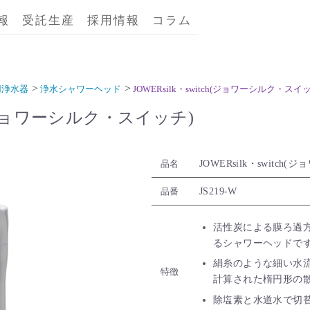
報
受託生産
採用情報
コラム
用浄水器
浄水シャワーヘッド
JOWERsilk・switch(ジョワーシルク・スイ
ch(ジョワーシルク・スイッチ)
JOWERsilk・switc
品名
JS219-W
品番
活性炭による膜ろ過
るシャワーヘッドで
絹糸のような細い水
特徴
計算された楕円形の
除塩素と水道水で切