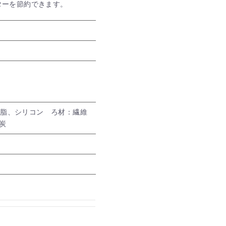
ターを節約できます。
樹脂、シリコン ろ材：繊維
炭