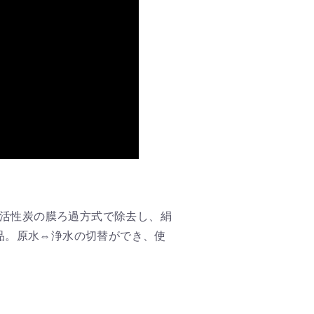
イを活性炭の膜ろ過方式で除去し、絹
品。原水⇔浄水の切替ができ、使