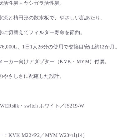
状活性炭＋ヤシガラ活性炭。
水流と楕円形の散水板で、やさしい肌あたり。
水に切替えてフィルター寿命を節約。
76,000L、1日1人26分の使用で交換目安は約12か月。
要メーカー向けアダプター（KVK・MYM）付属。
のやさしさに配慮した設計。
ilk・switch ホワイト／JS219-W
KVK M22×P2／MYM W23×山14）