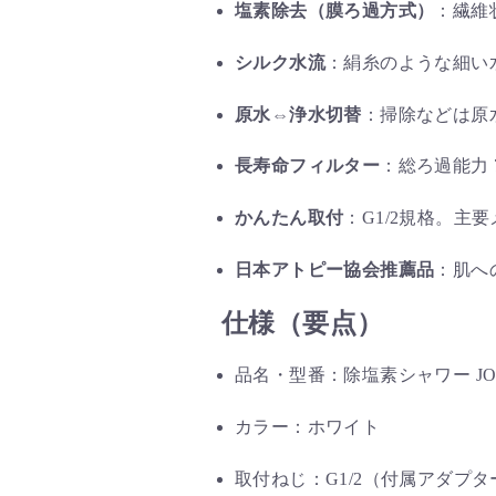
塩素除去（膜ろ過方式）
：繊維
シルク水流
：絹糸のような細い
原水⇔浄水切替
：掃除などは原
長寿命フィルター
：総ろ過能力 
かんたん取付
：G1/2規格。主
日本アトピー協会推薦品
：肌へ
仕様（要点）
品名・型番：除塩素シャワー JOWERs
カラー：ホワイト
取付ねじ：G1/2（付属アダプター：