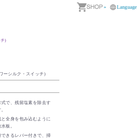
»
Language
ッチ)
h(ジョワーシルク・スイッチ)
方式で、残留塩素を除去す
す。
流と全身を包み込むように
散水板。
替できるレバー付きで、掃