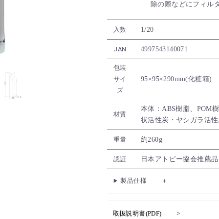
除の際などにフィル
1/20
入数
4997543140071
JAN
包装
95×95×290mm(化粧箱)
サイ
ズ
本体：ABS樹脂、POM
材質
状活性炭・ヤシガラ活性
約260g
重量
日本アトピー協会推薦品
認証
製品仕様
取扱説明書(PDF)