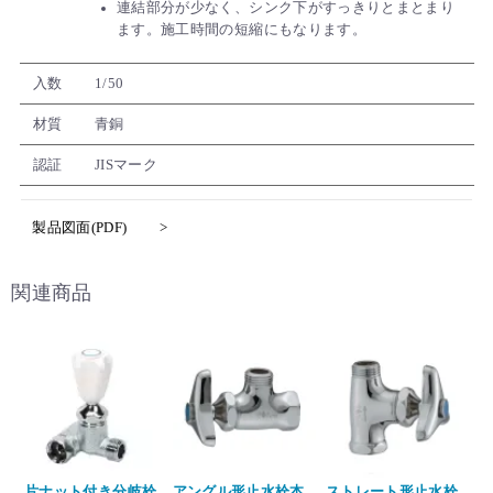
連結部分が少なく、シンク下がすっきりとまとまり
ます。施工時間の短縮にもなります。
入数
1/50
材質
青銅
認証
JISマーク
製品図面(PDF)
関連商品
片ナット付き分岐栓
アングル形止水栓本
ストレート形止水栓