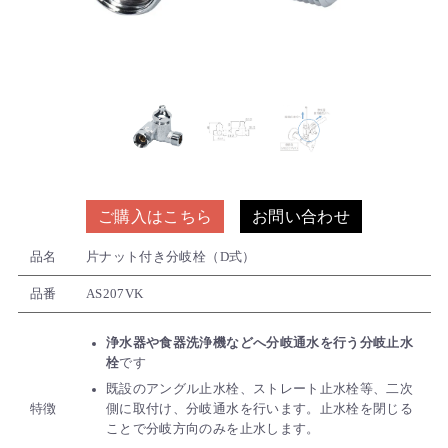
ご購入はこちら
お問い合わせ
品名
片ナット付き分岐栓（D式）
品番
AS207VK
浄水器や食器洗浄機などへ分岐通水を行う分岐止水
栓
です
既設のアングル止水栓、ストレート止水栓等、二次
特徴
側に取付け、分岐通水を行います。止水栓を閉じる
ことで分岐方向のみを止水します。