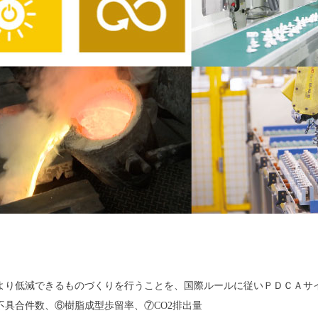
より低減できるものづくりを行うことを、国際ルールに従いＰＤＣＡサ
具合件数、⑥樹脂成型歩留率、⑦CO2排出量