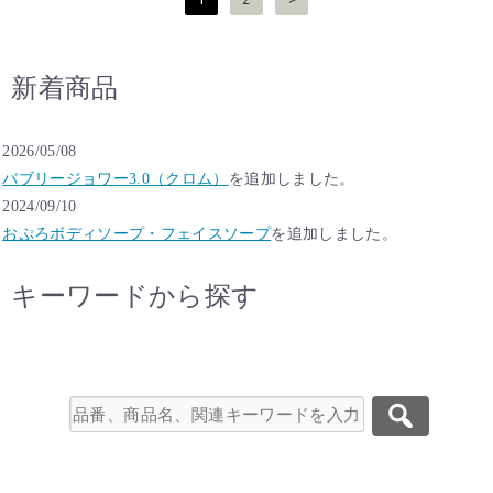
稿
の
ペ
新着商品
ー
ジ
送
2026/05/08
り
バブリージョワー3.0（クロム）
を追加しました。
2024/09/10
おぷろボディソープ・フェイスソープ
を追加しました。
キーワードから探す