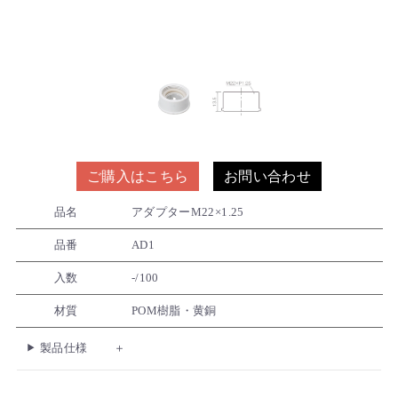
ご購入はこちら
お問い合わせ
品名
アダプターM22×1.25
品番
AD1
入数
-/100
材質
POM樹脂・黄銅
製品仕様