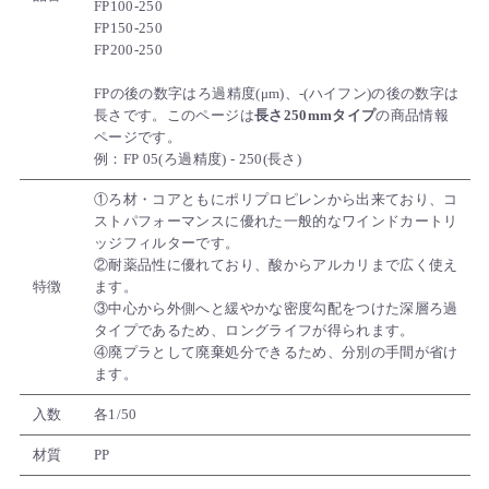
FP100-250
FP150-250
FP200-250
FPの後の数字はろ過精度(μm)、-(ハイフン)の後の数字は
長さです。このページは
長さ250mmタイプ
の商品情報
ページです。
例：FP 05(ろ過精度) - 250(長さ)
①ろ材・コアともにポリプロピレンから出来ており、コ
ストパフォーマンスに優れた一般的なワインドカートリ
ッジフィルターです。
②耐薬品性に優れており、酸からアルカリまで広く使え
特徴
ます。
③中心から外側へと緩やかな密度勾配をつけた深層ろ過
タイプであるため、ロングライフが得られます。
④廃プラとして廃棄処分できるため、分別の手間が省け
ます。
入数
各1/50
材質
PP