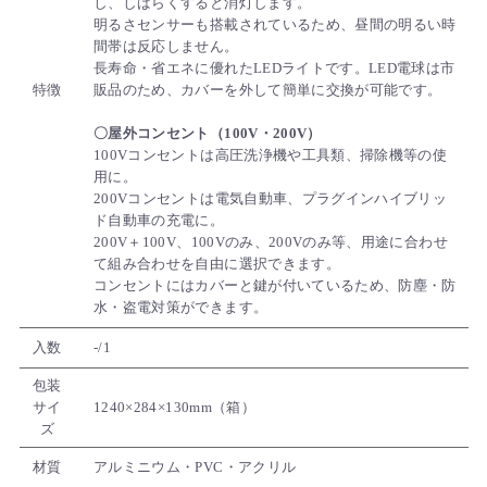
し、しばらくすると消灯します。
明るさセンサーも搭載されているため、昼間の明るい時
間帯は反応しません。
長寿命・省エネに優れたLEDライトです。LED電球は市
特徴
販品のため、カバーを外して簡単に交換が可能です。
〇屋外コンセント（100V・200V）
100Vコンセントは高圧洗浄機や工具類、掃除機等の使
用に。
200Vコンセントは電気自動車、プラグインハイブリッ
ド自動車の充電に。
200V＋100V、100Vのみ、200Vのみ等、用途に合わせ
て組み合わせを自由に選択できます。
コンセントにはカバーと鍵が付いているため、防塵・防
水・盗電対策ができます。
入数
-/1
包装
サイ
1240×284×130mm（箱）
ズ
材質
アルミニウム・PVC・アクリル