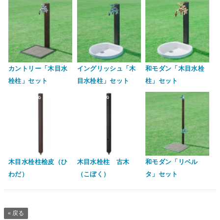
カントリー「木目水
イングリッシュ「木
和モダン「木目水栓
栓柱」セット
目水栓柱」セット
柱」セット
木目水栓柱桧皮（ひ
木目水栓柱 古木
和モダン「リベル
わだ）
（こぼく）
タ」セット
« 戻る