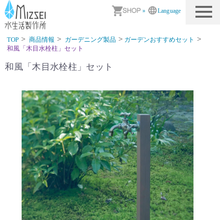
商品情報｜水生活製作所
»
Language
TOP
商品情報
ガーデニング製品
ガーデンおすすめセット
和風「木目水栓柱」セット
和風「木目水栓柱」セット