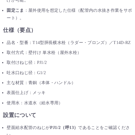
けが可能。
固定こま
：屋外使用を想定した仕様（配管内の水抜き作業をサポ
ート）。
仕様（要点）
品名・型番：T14型胴長横水栓（ラダー・ブロンズ）／T14D-RZ
取付方式：壁付け 単水栓（屋外水栓）
取付けねじ径：PJ1/2
吐水口ねじ径：G1/2
主な材質：青銅（本体・ハンドル）
表面仕上げ：メッキ
使用水：水道水（給水専用）
設置について
壁面給水配管のねじが
PJ1/2（呼13）
であることをご確認くださ