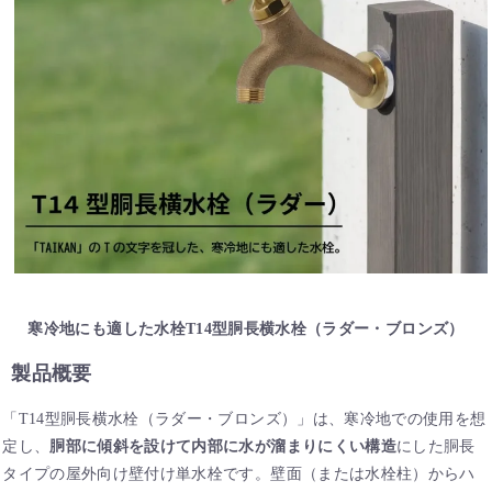
寒冷地にも適した水栓T14型胴長横水栓（ラダー・ブロンズ）
製品概要
「T14型胴長横水栓（ラダー・ブロンズ）」は、寒冷地での使用を想
定し、
胴部に傾斜を設けて内部に水が溜まりにくい構造
にした胴長
タイプの屋外向け壁付け単水栓です。壁面（または水栓柱）からハ