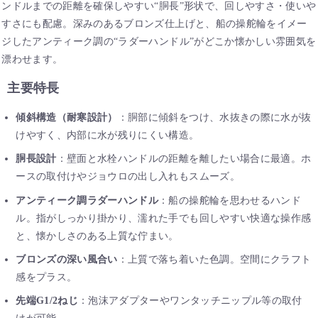
ンドルまでの距離を確保しやすい“胴長”形状で、回しやすさ・使いや
すさにも配慮。深みのあるブロンズ仕上げと、船の操舵輪をイメー
ジしたアンティーク調の“ラダーハンドル”がどこか懐かしい雰囲気を
漂わせます。
主要特長
傾斜構造（耐寒設計）
：胴部に傾斜をつけ、水抜きの際に水が抜
けやすく、内部に水が残りにくい構造。
胴長設計
：壁面と水栓ハンドルの距離を離したい場合に最適。ホ
ースの取付けやジョウロの出し入れもスムーズ。
アンティーク調ラダーハンドル
：船の操舵輪を思わせるハンド
ル。指がしっかり掛かり、濡れた手でも回しやすい快適な操作感
と、懐かしさのある上質な佇まい。
ブロンズの深い風合い
：上質で落ち着いた色調。空間にクラフト
感をプラス。
先端G1/2ねじ
：泡沫アダプターやワンタッチニップル等の取付