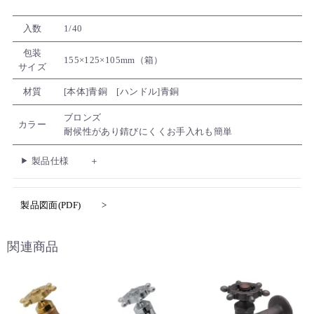
入数
1/40
包装
155×125×105mm（箱）
サイズ
材質
[本体]青銅 [ハンドル]青銅
ブロンズ
カラー
耐候性があり錆びにくくお手入れも簡単
製品仕様
製品図面(PDF)
関連商品