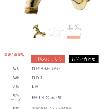
限定在庫商品
ご購入はこちら
お問い合わせ
品名
T14型横水栓（研磨）
品番
T14Y-B
入数
1/40
包装
160×140×50mm（箱）
サイズ
材質
[本体]青銅 [ハンドル]黄銅