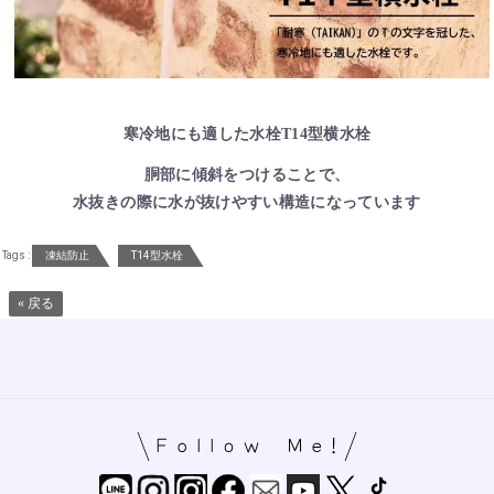
寒冷地にも適した水栓T14型横水栓
胴部に傾斜をつけることで、
水抜きの際に水が抜けやすい構造になっています
Tags :
凍結防止
T14型水栓
« 戻る