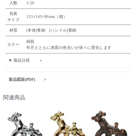
入数
1/20
包装
155×145×90mm（箱）
サイズ
材質
[本体]青銅 [ハンドル]黄銅
鋳肌
カラー
年月とともに表面の色合いが徐々に変化します
製品仕様
製品図面(PDF)
関連商品