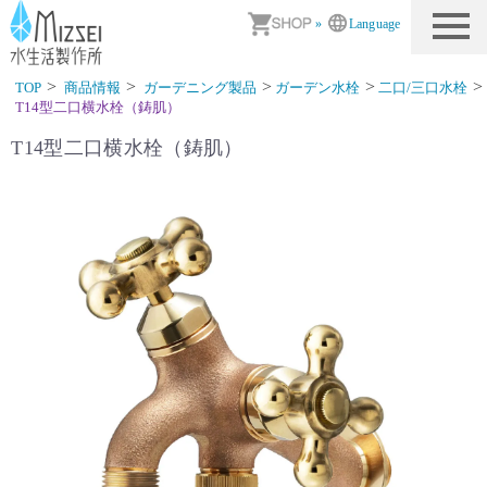
商品情報｜水生活製作所
»
Language
TOP
商品情報
ガーデニング製品
ガーデン水栓
二口/三口水栓
T14型二口横水栓（鋳肌）
T14型二口横水栓（鋳肌）