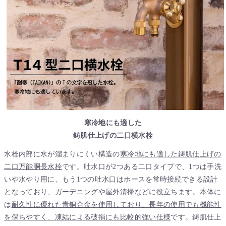
寒冷地にも適した
鋳肌仕上げの二口横水栓
水栓内部に水が溜まりにくい構造の
寒冷地にも適した鋳肌仕上げの
二口万能胴長水栓
です。吐水口が2つある二口タイプで、1つは手洗
いや水やり用に、もう1つの吐水口はホースを常時接続できる設計
となっており、ガーデニングや屋外清掃などに役立ちます。本体に
は
耐久性に優れた青銅合金を使用しており、長年の使用でも機能性
を保ちやすく、凍結による破損にも比較的強い仕様
です。鋳肌仕上