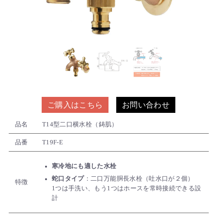
ご購入はこちら
お問い合わせ
品名
T14型二口横水栓（鋳肌）
品番
T19F-E
寒冷地にも適した水栓
蛇口タイプ
：二口万能胴長水栓（吐水口が２個）
特徴
1つは手洗い、もう1つはホースを常時接続できる設
計