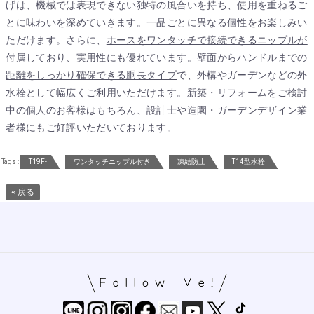
げは、機械では表現できない独特の風合いを持ち、使用を重ねるご
とに味わいを深めていきます。一品ごとに異なる個性をお楽しみい
ただけます。さらに、
ホースをワンタッチで接続できるニップルが
付属
しており、実用性にも優れています。
壁面からハンドルまでの
距離をしっかり確保できる胴長タイプ
で、外構やガーデンなどの外
水栓として幅広くご利用いただけます。新築・リフォームをご検討
中の個人のお客様はもちろん、設計士や造園・ガーデンデザイン業
者様にもご好評いただいております。
Tags :
T19F-
ワンタッチニップル付き
凍結防止
T14型水栓
« 戻る