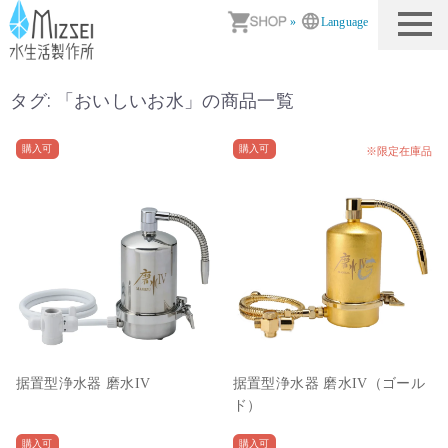
商品情報｜水生活製作所
»
Language
タグ: 「
おいしいお水
」の商品一覧
購入可
購入可
※限定在庫品
据置型浄水器 磨水IV
据置型浄水器 磨水IV（ゴール
ド）
購入可
購入可