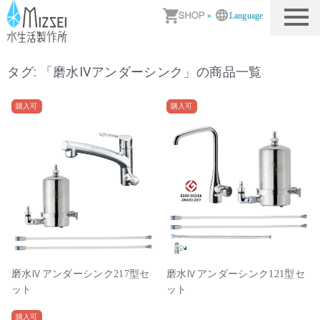
商品情報｜水生活製作所
»
Language
タグ: 「
磨水Ⅳアンダーシンク
」の商品一覧
購入可
購入可
磨水Ⅳアンダーシンク217型セ
磨水Ⅳアンダーシンク121型セ
ット
ット
購入可