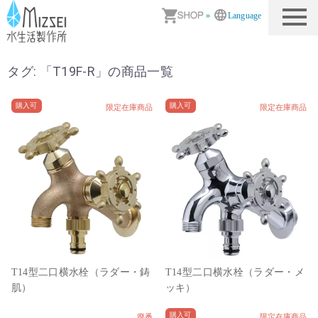
商品情報｜水生活製作所
»
Language
タグ: 「
T19F-R
」の商品一覧
購入可
購入可
限定在庫商品
限定在庫商品
T14型二口横水栓（ラダー・鋳
T14型二口横水栓（ラダー・メ
肌）
ッキ）
購入可
廃番
限定在庫商品