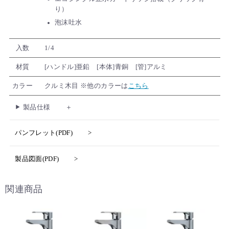
り）
泡沫吐水
入数
1/4
材質
[ハンドル]亜鉛 [本体]青銅 [管]アルミ
カラー
クルミ木目 ※他のカラーは
こちら
製品仕様
パンフレット(PDF)
製品図面(PDF)
関連商品