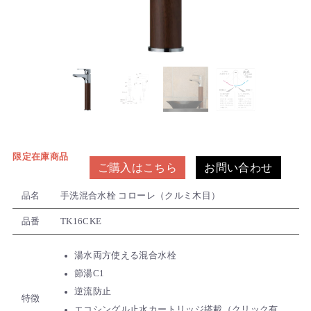
限定在庫商品
ご購入はこちら
お問い合わせ
品名
手洗混合水栓 コローレ（クルミ木目）
品番
TK16CKE
湯水両方使える混合水栓
節湯C1
逆流防止
特徴
エコシングル止水カートリッジ搭載（クリック有