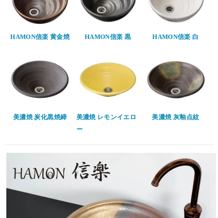
HAMON信楽 黄金焼
HAMON信楽 黒
HAMON信楽 白
美濃焼 炭化黒焼締
美濃焼 レモンイエロ
美濃焼 灰釉点紋
ー