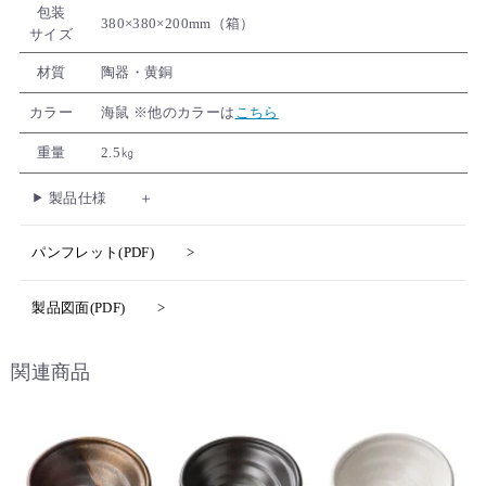
包装
380×380×200mm（箱）
サイズ
材質
陶器・黄銅
カラー
海鼠 ※他のカラーは
こちら
重量
2.5㎏
製品仕様
パンフレット(PDF)
製品図面(PDF)
関連商品