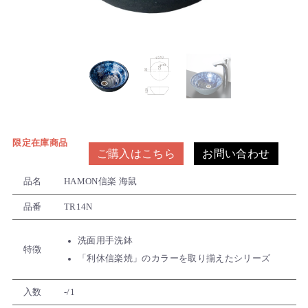
限定在庫商品
ご購入はこちら
お問い合わせ
品名
HAMON信楽 海鼠
品番
TR14N
洗面用手洗鉢
特徴
「利休信楽焼」のカラーを取り揃えたシリーズ
入数
-/1