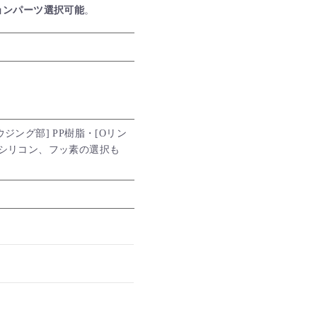
ョンパーツ選択可能
。
ウジング部] PP樹脂・[Oリン
ンでシリコン、フッ素の選択も