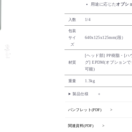
用途に応じた
オプシ
1/4
入数
包装
640x125x125mm(段）
サイ
ズ
[ヘッド部] PP樹脂・[ハ
グ] EPDM(オプショ
材質
可能)
1.3kg
重量
製品仕様
パンフレット(PDF)
関連資料(PDF)