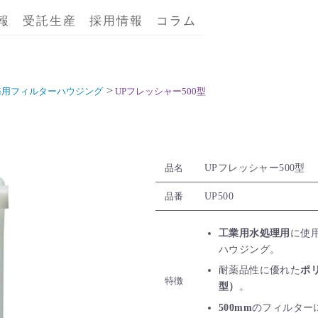
報
受託生産
採用情報
コラム
務用フィルターハウジング
UPフレッシャー500型
UPフレッシャー500型
品名
UP500
品番
工業用水処理用
に使
ハウジング。
耐薬品性に優れた
ポ
特徴
型）
。
500mm
のフィルター