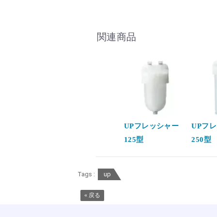
関連商品
UPフレッシャー
UPフ
125型
250型
Tags :
up
« 戻る