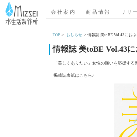
MIZSEI 水生活製作所
会社案内
商品情報
リリ
TOP
おしらせ
情報誌 美toBE Vol.4
情報誌 美toBE Vol
「美しくありたい」女性の願いを応援する新商
掲載誌表紙はこちら♪