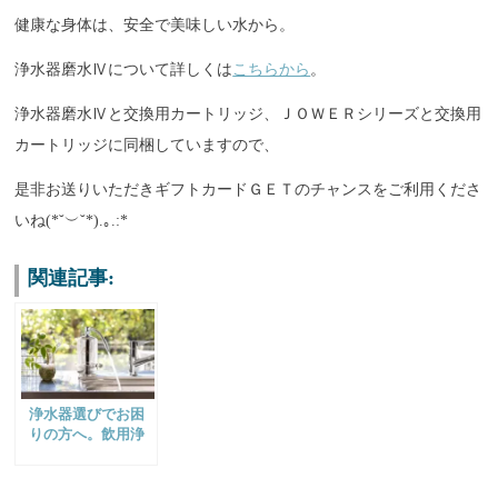
健康な身体は、安全で美味しい水から。
浄水器磨水Ⅳについて詳しくは
こちらから
。
浄水器磨水Ⅳと交換用カートリッジ、ＪＯＷＥＲシリーズと交換用
カートリッジに同梱していますので、
是非お送りいただきギフトカードＧＥＴのチャンスをご利用くださ
いね(*˘︶˘*).｡.:*
関連記事:
浄水器選びでお困
りの方へ。飲用浄
水器 磨水Ⅳの気に
なる口コミを徹底
解説！