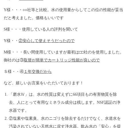
Y様・・・○○社等と比較。水の使用量からしてこの位の性能が妥当
だと考えました。価格もいいです
S様・・・使用している人の評判を聞いて
Y様・・
②安心して使えそうだったので
M様・・・長い間使用していますが最初は□□社のを使用しました。
御社のは③
取替が簡単でカートリッジ性能が良いので
Ｓ様・・④
１年交換だから
など、嬉しいお言葉をいただいております！
「磨水Ⅳ」は、水の性質は変えずに66項目もの有害物質を除
去、人にとって有用なミネラル成分は残します。NSF認証の浄
水器です。
②塩素や塩素臭、水のニゴリを除去するだけでなく、水道水を
汚染されていない天然水に戻す浄水器。飲み水の「安心」を提