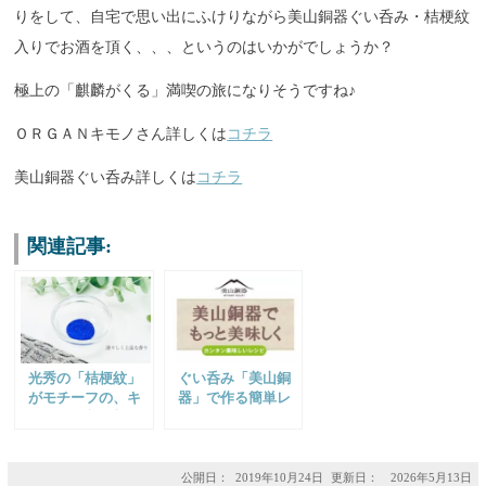
りをして、自宅で思い出にふけりながら美山銅器ぐい呑み・桔梗紋
入りでお酒を頂く、、、というのはいかがでしょうか？
極上の「麒麟がくる」満喫の旅になりそうですね♪
ＯＲＧＡＮキモノさん詳しくは
コチラ
美山銅器ぐい呑み詳しくは
コチラ
関連記事:
光秀の「桔梗紋」
ぐい呑み「美山銅
がモチーフの、キ
器」で作る簡単レ
キョウの入浴剤｜
シピ！
明智光秀ゆかりの
地、岐阜県山県市
で開発
公開日：
2019年10月24日
更新日： 2026年5月13日