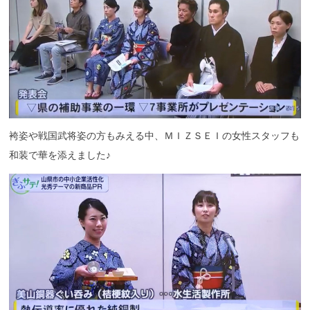
袴姿や戦国武将姿の方もみえる中、ＭＩＺＳＥＩの女性スタッフも
和装で華を添えました♪