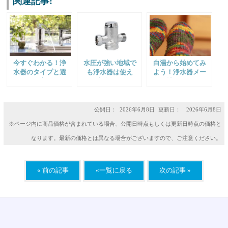
関連記事:
今すぐわかる！浄
水圧が強い地域で
白湯から始めてみ
水器のタイプと選
も浄水器は使え
よう！浄水器メー
び方
る？安全に使用す
カー社員も始めた
るための減圧弁と
温活ライフ
は？
公開日：
2026年6月8日
更新日： 2026年6月8日
※ページ内に商品価格が含まれている場合、公開日時点もしくは更新日時点の価格と
なります。最新の価格とは異なる場合がございますので、ご注意ください。
« 前の記事
«一覧に戻る
次の記事 »