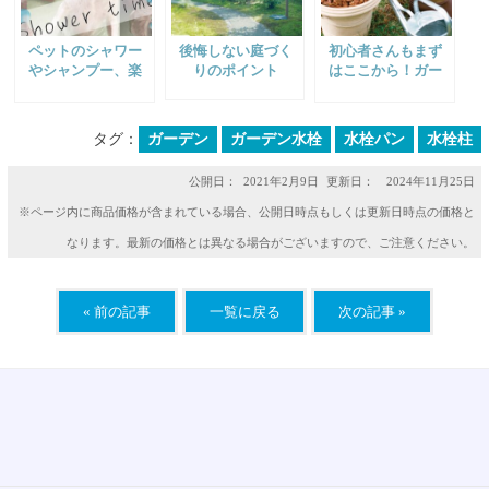
ペットのシャワー
後悔しない庭づく
初心者さんもまず
やシャンプー、楽
りのポイント
はここから！ガー
しく気軽に♪
デニングをはじめ
てみよう
タグ：
ガーデン
ガーデン水栓
水栓パン
水栓柱
公開日：
2021年2月9日
更新日： 2024年11月25日
※ページ内に商品価格が含まれている場合、公開日時点もしくは更新日時点の価格と
なります。最新の価格とは異なる場合がございますので、ご注意ください。
« 前の記事
一覧に戻る
次の記事 »