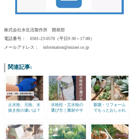
株式会社水生活製作所 開発部
電話番号： 0581-23-0570（平日9:30～17:00）
メールアドレス： information@mizsei.co.jp
関連記事:
止水栓、元栓、水
水栓柱・立水栓の
新築・リフォーム
抜き栓の違いは？
選び方｜素材やサ
でもっとおしゃれ
｜どのエリアの配
ビにくさ、耐久性
に！4つのテーマで
管系統の水を制御
などに注目
作る印象的な庭
するかが違う