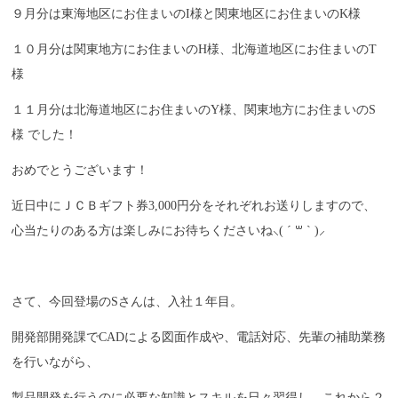
９月分は東海地区にお住まいのI様と関東地区にお住まいのK様
１０月分は関東地方にお住まいのH様、北海道地区にお住まいのT
様
１１月分は北海道地区にお住まいのY様、関東地方にお住まいのS
様 でした！
おめでとうございます！
近日中にＪＣＢギフト券3,000円分をそれぞれお送りしますので、
心当たりのある方は楽しみにお待ちくださいね⸜( ´ ꒳ ` )⸝
さて、今回登場のSさんは、入社１年目。
開発部開発課でCADによる図面作成や、電話対応、先輩の補助業務
を行いながら、
製品開発を行うのに必要な知識とスキルを日々習得し、これから２