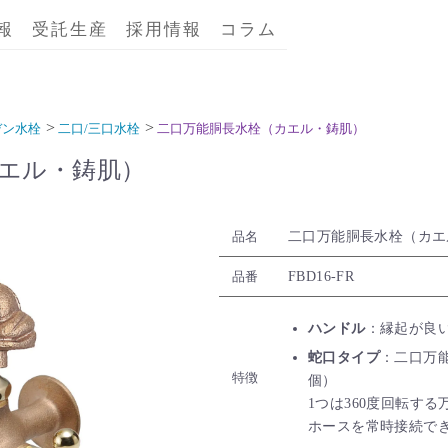
報
受託生産
採用情報
コラム
デン水栓
二口/三口水栓
二口万能胴長水栓（カエル・鋳肌）
エル・鋳肌）
二口万能胴長水栓（カエ
品名
FBD16-FR
品番
ハンドル
：縁起が良
蛇口タイプ
：二口万
特徴
個）
1つは360度回転す
ホースを常時接続で