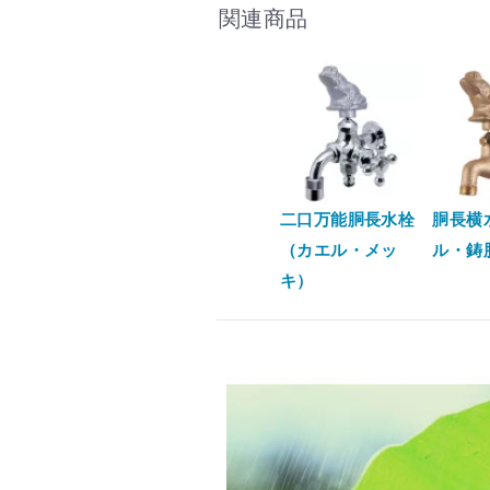
関連商品
二口万能胴長水栓
胴長横
（カエル・メッ
ル・鋳
キ）