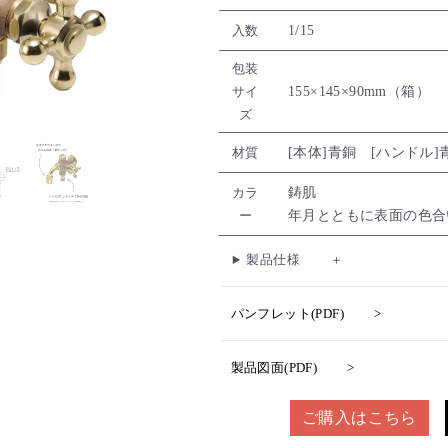
1/15
入数
包装
155×145×90mm（箱）
サイ
ズ
[本体]青銅 [ハンドル
材質
鋳肌
カラ
年月とともに表面の色合
ー
製品仕様
パンフレット(PDF)
製品図面(PDF)
ご購入はこちら