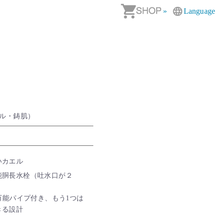
»
Language
ル・鋳肌）
いカエル
能胴長水栓（吐水口が２
る万能パイプ付き、もう1つは
きる設計