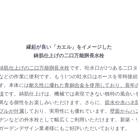
縁起が良い「カエル」をイメージした
鋳肌仕上げの二口万能胴長水栓
鋳肌仕上げの二口万能胴長水栓
です。吐水口が2つある二口タ
などの作業に便利です。もう1つの吐水口はホースを常時接
す。本体には
耐久性に優れた青銅合金を使用しており、長年
様
です。鋳肌仕上げは、機械では表現できない独特の風合い
異なる個性をお楽しみいただけます。さらに、
節水や水ハネ
プルが付属
しており、実用性にも優れています。
壁面からハ
デンなどの外水栓として幅広くご利用いただけます。新築・
ガーデンデザイン業者様にもご好評いただいております。