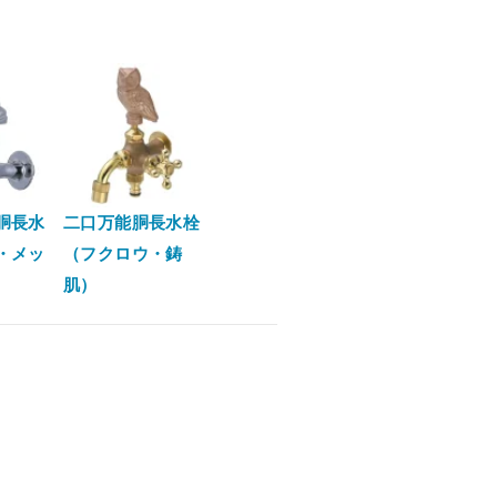
胴長水
二口万能胴長水栓
・メッ
（フクロウ・鋳
肌）