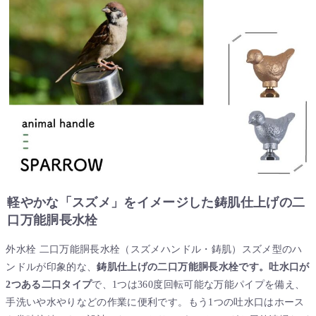
軽やかな「スズメ」をイメージした鋳肌仕上げの二
口万能胴長水栓
外水栓 二口万能胴長水栓（スズメハンドル・鋳肌）スズメ型のハ
ンドルが印象的な、
鋳肌仕上げの二口万能胴長水栓です。吐水口が
2つある二口タイプ
で、1つは360度回転可能な万能パイプを備え、
手洗いや水やりなどの作業に便利です。もう1つの吐水口はホース