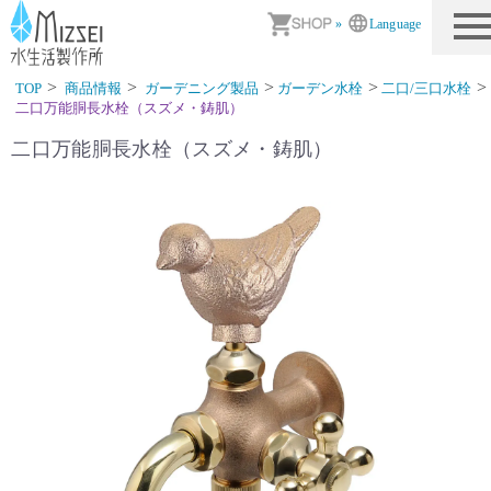
商品情報｜水生活製作所
»
Language
TOP
商品情報
ガーデニング製品
ガーデン水栓
二口/三口水栓
二口万能胴長水栓（スズメ・鋳肌）
二口万能胴長水栓（スズメ・鋳肌）