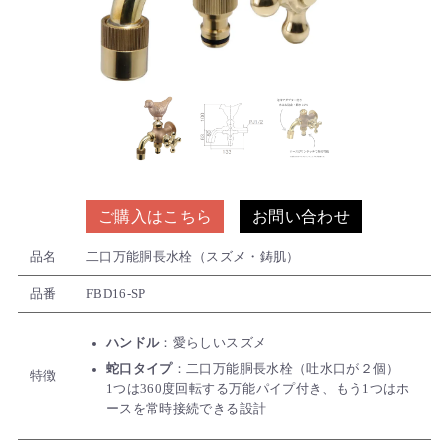
ご購入はこちら
お問い合わせ
品名
二口万能胴長水栓（スズメ・鋳肌）
品番
FBD16-SP
ハンドル
：愛らしいスズメ
蛇口タイプ
：二口万能胴長水栓（吐水口が２個）
特徴
1つは360度回転する万能パイプ付き、もう1つはホ
ースを常時接続できる設計