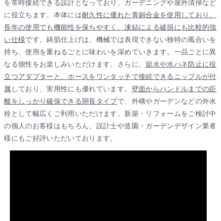
を常時接続できる設計となっており、ガーデニングや屋外清掃など
に役立ちます。本体には
耐久性に優れた青銅合金を使用しており、
長年の使用でも機能性を保ちやすく、凍結による破損にも比較的強
い仕様
です。鋳肌仕上げは、機械では表現できない独特の風合いを
持ち、使用を重ねるごとに味わいを深めていきます。一品ごとに異
なる個性をお楽しみいただけます。さらに、
節水や水ハネ防止に役
立つアダプターと、ホースをワンタッチで接続できるニップルが付
属
しており、実用性にも優れています。
壁面からハンドルまでの距
離をしっかり確保できる胴長タイプ
で、外構やガーデンなどの外水
栓として幅広くご利用いただけます。新築・リフォームをご検討中
の個人のお客様はもちろん、設計士や造園・ガーデンデザイン業者
様にもご好評いただいております。