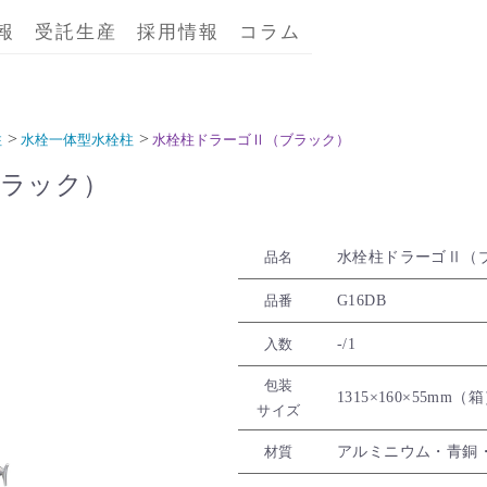
報
受託生産
採用情報
コラム
柱
水栓一体型水栓柱
水栓柱ドラーゴⅡ（ブラック）
ブラック）
水栓柱ドラーゴⅡ（
品名
G16DB
品番
-/1
入数
包装
1315×160×55mm（
サイズ
アルミニウム・青銅・黄
材質