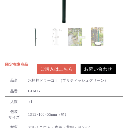
限定在庫商品
ご購入はこちら
お問い合わせ
品名
水栓柱ドラーゴⅡ（ブリティッシュグリーン）
品番
G16DG
入数
-/1
包装
1315×160×55mm（箱）
サイズ
材質
アルミニウム・青銅・黄銅・SUS304