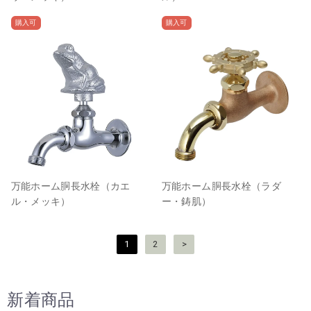
購入可
購入可
万能ホーム胴長水栓（カエ
万能ホーム胴長水栓（ラダ
ル・メッキ）
ー・鋳肌）
投
1
2
>
稿
の
ペ
新着商品
ー