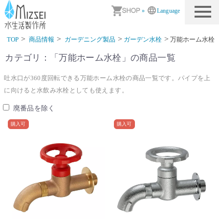
商品情報｜水生活製作所
»
Language
TOP
商品情報
ガーデニング製品
ガーデン水栓
万能ホーム水栓
カテゴリ：「
万能ホーム水栓
」の商品一覧
吐水口が360度回転できる万能ホーム水栓の商品一覧です。パイプを上
に向けると水飲み水栓としても使えます。
廃番品を除く
購入可
購入可