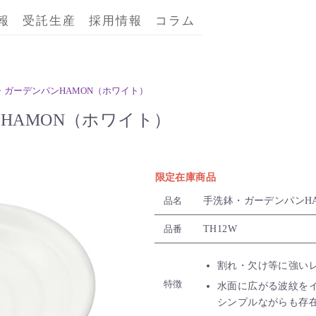
報
受託生産
採用情報
コラム
・ガーデンパンHAMON（ホワイト）
HAMON（ホワイト）
限定在庫商品
手洗鉢・ガーデンパンH
品名
TH12W
品番
割れ・欠け等に強い
特徴
水面に広がる波紋を
シンプルながらも存