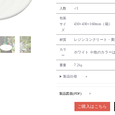
-/1
入数
包装
430×430×160mm（箱）
サイ
ズ
レジンコンクリート・黄
材質
カラ
ホワイト ※他のカラー
ー
7.2㎏
重量
製品仕様
製品図面(PDF)
ご購入はこちら