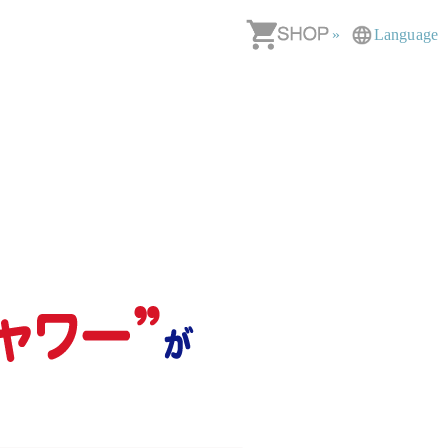
»
Language