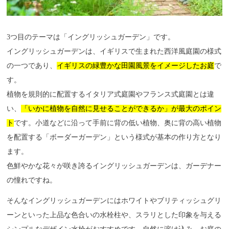
3つ目のテーマは「イングリッシュガーデン」です。
イングリッシュガーデンは、イギリスで生まれた西洋風庭園の様式
の一つであり、
イギリスの緑豊かな田園風景をイメージしたお庭
で
す。
植物を規則的に配置するイタリア式庭園やフランス式庭園とは違
い、
「いかに植物を自然に見せることができるか」が最大のポイン
ト
です。小道などに沿って手前に背の低い植物、奥に背の高い植物
を配置する「ボーダーガーデン」という様式が基本の作り方となり
ます。
色鮮やかな花々が咲き誇るイングリッシュガーデンは、ガーデナー
の憧れですね。
そんなイングリッシュガーデンにはホワイトやブリティッシュグリ
ーンといった上品な色合いの水栓柱や、スラリとした印象を与える