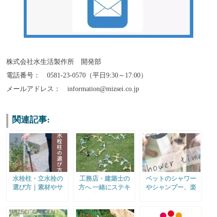
株式会社水生活製作所 開発部
電話番号： 0581-23-0570（平日9:30～17:00）
メールアドレス： information@mizsei.co.jp
関連記事:
水栓柱・立水栓の
工務店・建築士の
ペットのシャワー
選び方｜素材やサ
方へ 一緒にステキ
やシャンプー、楽
ビにくさ、耐久性
なお庭を作りませ
しく気軽に♪
などに注目
んか？