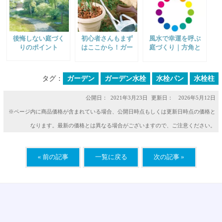
後悔しない庭づく
初心者さんもまず
風水で幸運を呼ぶ
りのポイント
はここから！ガー
庭づくり｜方角と
デニングをはじめ
ラッキーカラーの
てみよう
組み合わせ一覧
タグ：
ガーデン
ガーデン水栓
水栓パン
水栓柱
公開日：
2021年3月23日
更新日： 2026年5月12日
※ページ内に商品価格が含まれている場合、公開日時点もしくは更新日時点の価格と
なります。最新の価格とは異なる場合がございますので、ご注意ください。
« 前の記事
一覧に戻る
次の記事 »