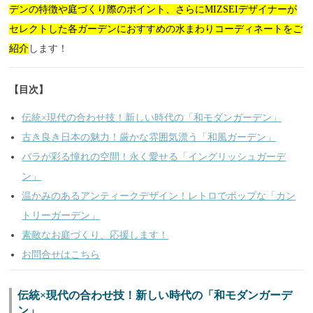
デンの特徴や庭づくり際のポイント、さらにMIZSEIデザイナーが
セレクトした各ガーデンにおすすめの水まわりコーディネートをご
紹介
します！
【目次】
伝統×現代の合わせ技！新しい時代の「和モダンガーデン」
古き良き日本の魅力！厳かな雰囲気漂う「和風ガーデン」
バラが彩る憧れの空間！永く愛せる「イングリッシュガーデ
ン」
温かみのあるアンティークデザイン！レトロでポップな「カン
トリーガーデン」
素敵なお庭づくり、応援します！
お問合せはこちら
伝統×現代の合わせ技！新しい時代の「和モダンガーデ
ン」