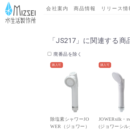
商品情報｜水生活製作所
会社案内
商品情報
リリース情
「
JS217
」に関連する商
廃番品を除く
購入可
購入可
除塩素シャワーJO
JOWERsilk・sw
WER（ジョワー）
(ジョワーシル