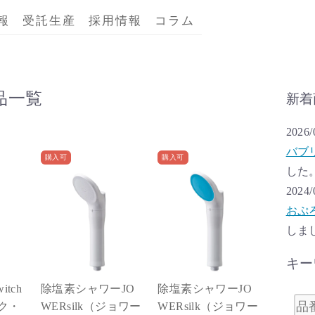
報
受託生産
採用情報
コラム
品一覧
新着
2026/
バブ
購入可
購入可
した
2024/
おぷ
しま
キー
itch
除塩素シャワーJO
除塩素シャワーJO
ク・
WERsilk（ジョワー
WERsilk（ジョワー