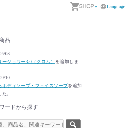
»
Language
商品
05/08
リージョワー3.0（クロム）
を追加しま
。
09/10
ろボディソープ・フェイスソープ
を追加
した。
ワードから探す