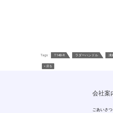
Tags :
T14B-R
ラダーハンドル
凍
« 戻る
会社案
ごあいさつ