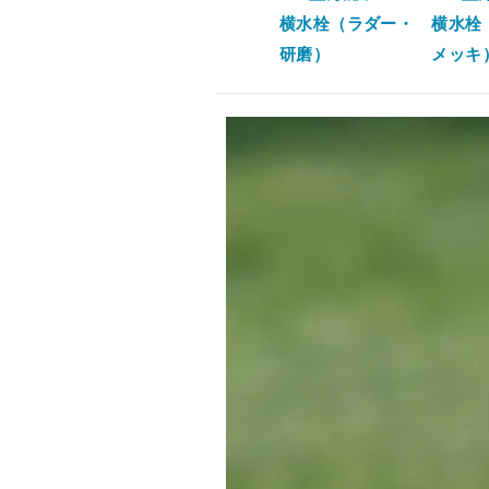
横水栓（ラダー・
横水栓
研磨）
メッキ