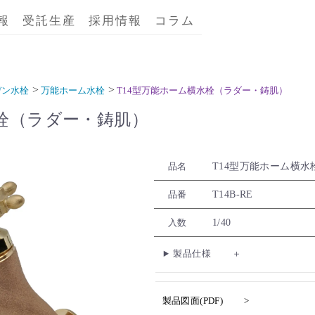
報
受託生産
採用情報
コラム
デン水栓
万能ホーム水栓
T14型万能ホーム横水栓（ラダー・鋳肌）
水栓（ラダー・鋳肌）
T14型万能ホーム横
品名
T14B-RE
品番
1/40
入数
製品仕様
製品図面(PDF)