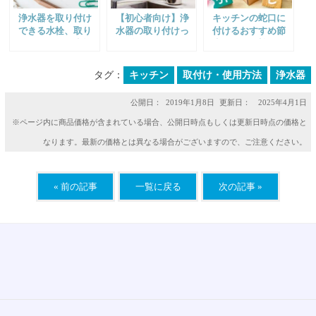
浄水器を取り付け
【初心者向け】浄
キッチンの蛇口に
できる水栓、取り
水器の取り付けっ
付けるおすすめ節
付けできない水栓
て自分でできる
水グッズ｜蛇口用
について
の？｜設置方法を
のシャワーヘッド
簡単に解説
を紹介
タグ：
キッチン
取付け・使用方法
浄水器
公開日：
2019年1月8日
更新日： 2025年4月1日
※ページ内に商品価格が含まれている場合、公開日時点もしくは更新日時点の価格と
なります。最新の価格とは異なる場合がございますので、ご注意ください。
« 前の記事
一覧に戻る
次の記事 »