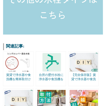
関連記事:
賃貸で浄水器や食
台所の壁付水栓に
【完全保存版】賃
洗機を簡単取付け
浄水器や食洗機を
貸で浄水器や食洗
する方法～シャワ
後付け。～シャワ
機を取付ける方法
ー付シングルレバ
ー無壁付水栓～
(台付・壁付水栓対
ー混合水栓～
応）