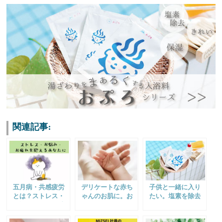
関連記事:
五月病・共感疲労
デリケートな赤ち
子供と一緒に入り
とは？ストレス・
ゃんのお肌に。お
たい。塩素を除去
お悩み原因と解消
すすめしたい除塩
する肌にやさしい
法！
素ケア
入浴料。