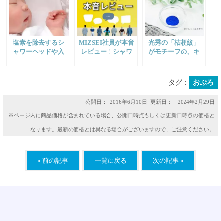
塩素を除去するシ
MIZSEI社員が本音
光秀の「桔梗紋」
ャワーヘッドや入
レビュー！シャワ
がモチーフの、キ
浴剤で、子供のあ
ーヘッド・蛇口・
キョウの入浴剤｜
せも・とびひをケ
浄水器…使い心地
明智光秀ゆかりの
アしよう
は？
地、岐阜県山県市
タグ：
おぷろ
で開発
公開日：
2016年6月10日
更新日： 2024年2月29日
※ページ内に商品価格が含まれている場合、公開日時点もしくは更新日時点の価格と
なります。最新の価格とは異なる場合がございますので、ご注意ください。
« 前の記事
一覧に戻る
次の記事 »