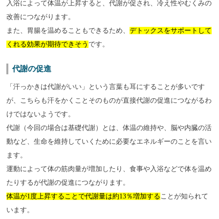
入浴によって体温が上昇すると、代謝が促され、冷え性やむくみの
改善につながります。
また、胃腸を温めることもできるため、
デトックスをサポートして
くれる効果が期待できそう
です。
代謝の促進
「汗っかきは代謝がいい」という言葉も耳にすることが多いです
が、こちらも汗をかくことそのものが直接代謝の促進につながるわ
けではないようです。
代謝（今回の場合は基礎代謝）とは、体温の維持や、脳や内臓の活
動など、生命を維持していくために必要なエネルギーのことを言い
ます。
運動によって体の筋肉量が増加したり、食事や入浴などで体を温め
たりするが代謝の促進につながります。
体温が1度上昇することで代謝量は約13％増加する
ことが知られて
います。