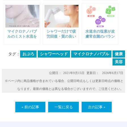
素ケア
自律神経を整える
ぽかぽか温浴
方法
マイクロナノバブ
シャワーだけで疲
水道水の塩素が皮
ルのミスト水流を
労回復・質の良い
膚常在菌のバラン
使ってみません
睡眠を！入浴と同
スを崩す？！｜浄
か？
じ効果を得る方法
水シャワー＆塩素
除去入浴剤で美肌
タグ：
おぷろ
シャワーヘッド
マイクロナノバブル
健康
菌を育てよう
美容
公開日：
2021年9月15日
更新日： 2026年6月17日
※ページ内に商品価格が含まれている場合、公開日時点もしくは更新日時点の価格と
なります。最新の価格とは異なる場合がございますので、ご注意ください。
« 前の記事
一覧に戻る
次の記事 »