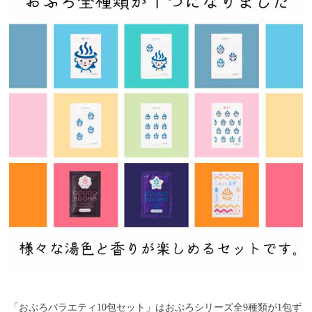
「おぷろバラエティ10包セット」はおぷろシリーズ全9種類が1包ず