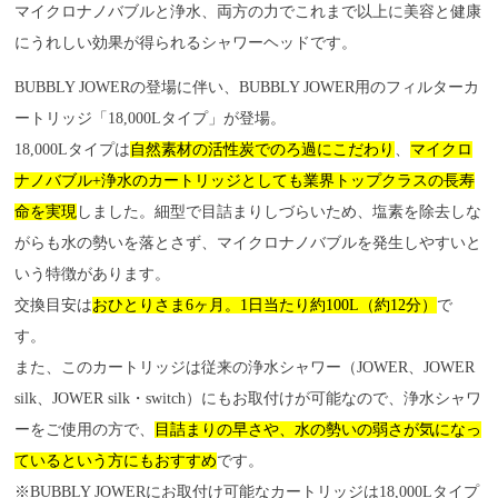
マイクロナノバブルと浄水、両方の力でこれまで以上に美容と健康
にうれしい効果が得られるシャワーヘッドです。
BUBBLY JOWERの登場に伴い、BUBBLY JOWER用のフィルターカ
ートリッジ「18,000Lタイプ」が登場。
18,000Lタイプは
自然素材の活性炭でのろ過にこだわり
、
マイクロ
ナノバブル+浄水のカートリッジとしても業界トップクラスの長寿
命を実現
しました。細型で目詰まりしづらいため、塩素を除去しな
がらも水の勢いを落とさず、マイクロナノバブルを発生しやすいと
いう特徴があります。
交換目安は
おひとりさま6ヶ月。1日当たり約100L（約12分）
で
す。
また、このカートリッジは従来の浄水シャワー（JOWER、JOWER
silk、JOWER silk・switch）にもお取付けが可能なので、浄水シャワ
ーをご使用の方で、
目詰まりの早さや、水の勢いの弱さが気になっ
ているという方にもおすすめ
です。
※BUBBLY JOWERにお取付け可能なカートリッジは18,000Lタイプ