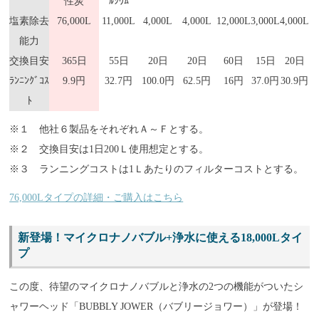
性炭
ﾙｼｳﾑ
塩素除去
76,000L
11,000L
4,000L
4,000L
12,000L
3,000L
4,000L
能力
交換目安
365日
55日
20日
20日
60日
15日
20日
ﾗﾝﾆﾝｸﾞｺｽ
9.9円
32.7円
100.0円
62.5円
16円
37.0円
30.9円
ﾄ
※１ 他社６製品をそれぞれＡ～Ｆとする。
※２ 交換目安は1日200Ｌ使用想定とする。
※３ ランニングコストは1Ｌあたりのフィルターコストとする。
76,000Lタイプの詳細・ご購入はこちら
新登場！マイクロナノバブル+浄水に使える18,000Lタイ
プ
この度、待望のマイクロナノバブルと浄水の2つの機能がついたシ
ャワーヘッド「BUBBLY JOWER（バブリージョワー）」が登場！