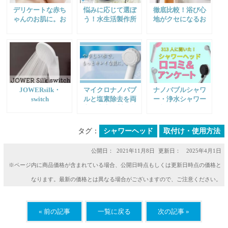
デリケートな赤ち
悩みに応じて選ぼ
徹底比較！浴び心
ゃんのお肌に。お
う！水生活製作所
地がクセになるお
すすめしたい除塩
のシャワーヘッド
すすめシャワーヘ
素ケア
おすすめ7選！
ッド
JOWERsilk・
マイクロナノバブ
ナノバブルシャワ
switch
ルと塩素除去を両
ー・浄水シャワー
立！水生活製作所
の効果は？リアル
の浄水シャワーヘ
な口コミアンケー
ッド「バブリージ
ト結果
タグ：
シャワーヘッド
取付け・使用方法
ョワー」
公開日：
2021年11月8日
更新日： 2025年4月1日
※ページ内に商品価格が含まれている場合、公開日時点もしくは更新日時点の価格と
なります。最新の価格とは異なる場合がございますので、ご注意ください。
« 前の記事
一覧に戻る
次の記事 »