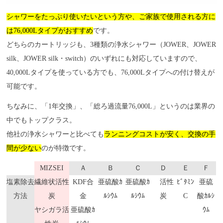
シャワーをたっぷり使いたいという方や、ご家族で使用される方に
は76,000Lタイプがおすすめ
です。
どちらのカートリッジも、3種類の浄水シャワー（JOWER、JOWER
silk、JOWER silk・switch）のいずれにも対応していますので、
40,000Lタイプを使っている方でも、76,000Lタイプへの付け替えが
可能です。
ちなみに、「1年交換」、「総ろ過流量76,000L」というのは業界の
中でもトップクラス。
他社の浄水シャワーと比べても
ランニングコストが安く、交換の手
間が少ない
のが特徴です。
MIZSEI
Ａ
Ｂ
Ｃ
Ｄ
Ｅ
Ｆ
塩素除去
繊維状活性
KDF合
亜硫酸ｶ
亜硫酸ｶ
活性
ﾋﾞﾀﾐﾝ
亜硫
方法
炭
金
ﾙｼｳﾑ
ﾙｼｳﾑ
炭
C
酸ｶﾙｼ
ヤシガラ活
亜硫酸ｶ
ｳﾑ