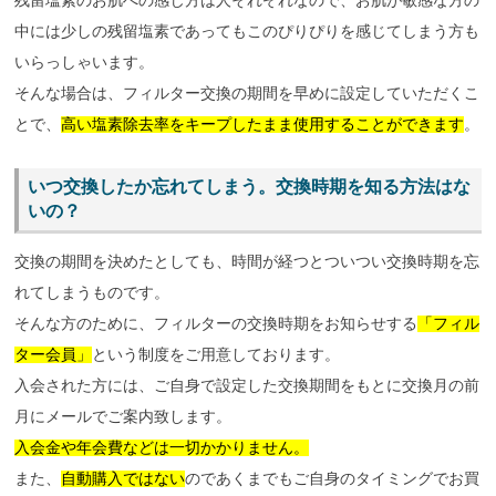
残留塩素のお肌への感じ方は人それぞれなので、お肌が敏感な方の
中には少しの残留塩素であってもこのぴりぴりを感じてしまう方も
いらっしゃいます。
そんな場合は、フィルター交換の期間を早めに設定していただくこ
とで、
高い塩素除去率をキープしたまま使用することができます
。
いつ交換したか忘れてしまう。交換時期を知る方法はな
いの？
交換の期間を決めたとしても、時間が経つとついつい交換時期を忘
れてしまうものです。
そんな方のために、フィルターの交換時期をお知らせする
「フィル
ター会員」
という制度をご用意しております。
入会された方には、ご自身で設定した交換期間をもとに交換月の前
月にメールでご案内致します。
入会金や年会費などは一切かかりません。
また、
自動購入ではない
のであくまでもご自身のタイミングでお買