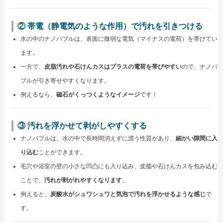
② 帯電（静電気のような作用）で汚れを引きつける
水の中のナノバブルは、表面に微弱な電気（マイナスの電荷）を帯びてい
ます。
一方で、
皮脂汚れや石けんカスはプラスの電荷を帯びやすい
ので、ナノバ
ブルが引き寄せやすくなります。
例えるなら、
磁石がくっつくようなイメージ
です！
③ 汚れを浮かせて剥がしやすくする
ナノバブルは、水の中で長時間消えずに漂う性質があり、
細かい隙間に入
り込む
ことができます。
毛穴や浴室の壁の小さな凹凸にも入り込み、皮脂や石けんカスを包み込む
ことで、
汚れが剥がれやすくなります
。
例えると、
炭酸水がシュワシュワと気泡で汚れを浮かせるような感じ
で
す。