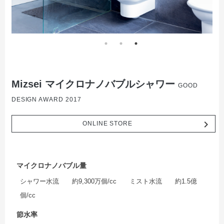
Mizsei マイクロナノバブルシャワー
GOOD
DESIGN AWARD 2017
navigate_next
ONLINE STORE
マイクロナノバブル量
シャワー水流 約9,300万個/cc ミスト水流 約1.5億
個/cc
節水率