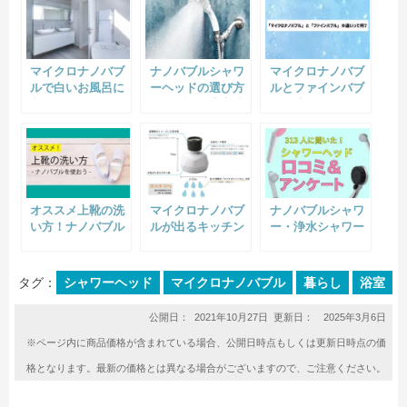
マイクロナノバブ
ナノバブルシャワ
マイクロナノバブ
ルで白いお風呂に
ーヘッドの選び方
ルとファインバブ
入りたい人へ｜バ
｜バブル発生方式
ルの違いって何？
ブルのサイズや濃
の違いとおすすめ
度によっては白濁
を比較
しません
オススメ上靴の洗
マイクロナノバブ
ナノバブルシャワ
い方！ナノバブル
ルが出るキッチン
ー・浄水シャワー
を使おう
シャワー
の効果は？リアル
な口コミアンケー
ト結果
タグ：
シャワーヘッド
マイクロナノバブル
暮らし
浴室
公開日：
2021年10月27日
更新日： 2025年3月6日
※ページ内に商品価格が含まれている場合、公開日時点もしくは更新日時点の価
格となります。最新の価格とは異なる場合がございますので、ご注意ください。