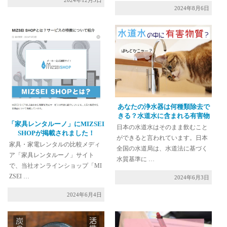
2024年8月6日
あなたの浄水器は何種類除去で
きる？水道水に含まれる有害物
「家具レンタルーノ」にMIZSEI
質一覧
日本の水道水はそのまま飲むこと
SHOPが掲載されました！
ができると言われています。日本
家具・家電レンタルの比較メディ
全国の水道局は、水道法に基づく
ア「家具レンタルーノ」サイト
水質基準に …
で、当社オンラインショップ「MI
ZSEI …
2024年6月3日
2024年6月4日