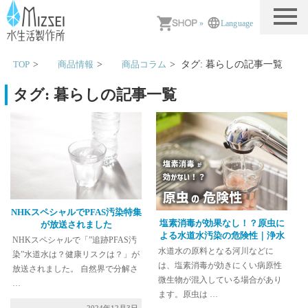
MIZSEI 水生活製作所
»
Language
TOP
商品情報
商品コラム
タグ:
暮らし
の記事一覧
タグ:
暮らし
の記事一覧
NHKスペシャルでPFAS汚染特集
塩素消毒が効果なし！？原虫に
が放送されました
よる水道水汚染の危険性｜浄水
NHKスペシャルで「”追跡PFAS汚
器での対策がおすすめ
水道水の原料となる河川などに
染”水道水は？健康リスクは？」が
は、塩素消毒が効きにくい病原性
放送されました。 自然界で分解さ
微生物が混入している場合があり
…
ます。原虫は …
2024年12月3日