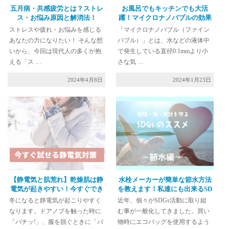
五月病・共感疲労とは？ストレ
お風呂でもキッチンでも大活
ス・お悩み原因と解消法！
躍！マイクロナノバブルの効果
とは？
ストレスや疲れ・お悩みを感じる
「マイクロナノバブル（ファイン
あなたの力になりたい！ そんな想
バブル）」とは、水などの液体中
いから、今回は現代人の多くが抱
で発生している直径0.1mmより小
える「ス …
さな気 …
2024年4月8日
2024年1月23日
【静電気と肌荒れ】乾燥肌は静
水栓メーカーが簡単な節水方法
電気が起きやすい！今すぐでき
を教えます！私達にも出来るSD
る対策を紹介
Gs活動（節水編）
冬になると静電気が起こりやすく
近年、個々がSDGs活動に取り組
なります。ドアノブを触った時に
む事が一般化してきました。買い
「バチッ!」、服を脱ぐときに「バ
物時にエコバッグを使用するよう