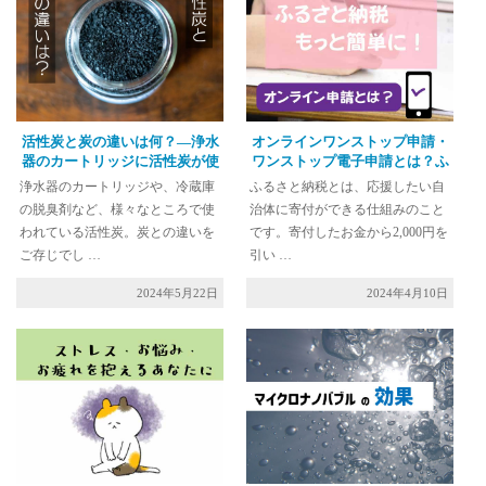
活性炭と炭の違いは何？―浄水
オンラインワンストップ申請・
器のカートリッジに活性炭が使
ワンストップ電子申請とは？ふ
われる理由
るさと納税がより便利に
浄水器のカートリッジや、冷蔵庫
ふるさと納税とは、応援したい自
の脱臭剤など、様々なところで使
治体に寄付ができる仕組みのこと
われている活性炭。炭との違いを
です。寄付したお金から2,000円を
ご存じでし …
引い …
2024年5月22日
2024年4月10日