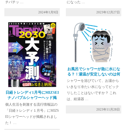
チバチッ …
になった …
2024年1月9日
2023年12月27日
お風呂でシャワーが急に水にな
る？！湯温が安定しないのは何
故？
シャワーを浴びていて、お湯から
いきなり冷たい水になってビック
日経トレンディ1月号にMIZSEI
リしたことはないですか？ これ
ナノバブルシャワーヘッド掲
は、給湯器 …
載!!!
個人生活を刺激する流行情報誌の
2023年11月28日
「日経トレンディ１月号」にMIZS
EIシャワーヘッドが掲載されまし
た！ …