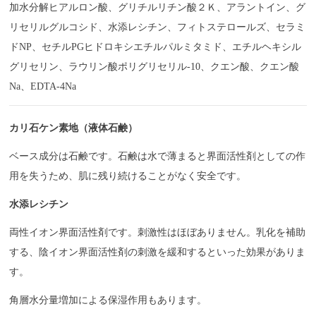
加水分解ヒアルロン酸、グリチルリチン酸２Ｋ、アラントイン、グ
リセリルグルコシド、水添レシチン、フィトステロールズ、セラミ
ドNP、セチルPGヒドロキシエチルパルミタミド、エチルヘキシル
グリセリン、ラウリン酸ポリグリセリル-10、クエン酸、クエン酸
Na、EDTA-4Na
カリ石ケン素地（液体石鹸）
ベース成分は石鹸です。石鹸は水で薄まると界面活性剤としての作
用を失うため、肌に残り続けることがなく安全です。
水添レシチン
両性イオン界面活性剤です。刺激性はほぼありません。乳化を補助
する、陰イオン界面活性剤の刺激を緩和するといった効果がありま
す。
角層水分量増加による保湿作用もあります。