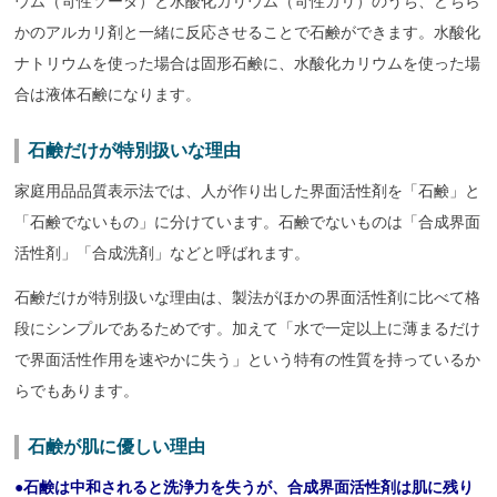
ウム（苛性ソーダ）と水酸化カリウム（苛性カリ）のうち、どちら
かのアルカリ剤と一緒に反応させることで石鹸ができます。水酸化
ナトリウムを使った場合は固形石鹸に、水酸化カリウムを使った場
合は液体石鹸になります。
石鹸だけが特別扱いな理由
家庭用品品質表示法では、人が作り出した界面活性剤を「石鹸」と
「石鹸でないもの」に分けています。石鹸でないものは「合成界面
活性剤」「合成洗剤」などと呼ばれます。
石鹸だけが特別扱いな理由は、製法がほかの界面活性剤に比べて格
段にシンプルであるためです。加えて「水で一定以上に薄まるだけ
で界面活性作用を速やかに失う」という特有の性質を持っているか
らでもあります。
石鹸が肌に優しい理由
●石鹸は中和されると洗浄力を失うが、合成界面活性剤は肌に残り