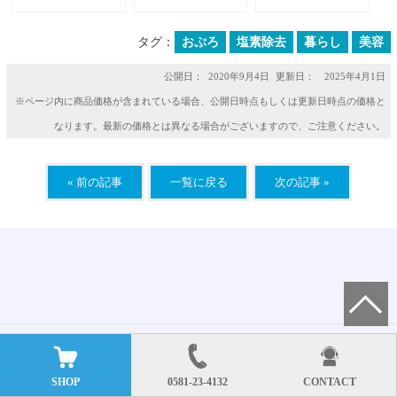
を除去する入浴料
シャワーと入浴で
習慣を実践！我が
（入浴用化粧品）
自律神経を整える
奮闘記
方法
タグ：
おぷろ
塩素除去
暮らし
美容
公開日：
2020年9月4日
更新日： 2025年4月1日
※ページ内に商品価格が含まれている場合、公開日時点もしくは更新日時点の価格と
なります。最新の価格とは異なる場合がございますので、ご注意ください。
« 前の記事
一覧に戻る
次の記事 »
SHOP
0581-23-4132
CONTACT