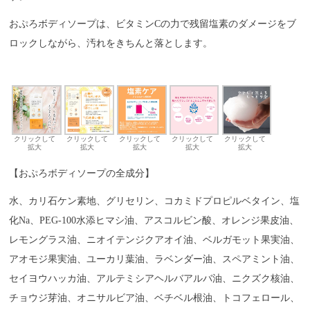
おぷろボディソープは、ビタミンCの力で残留塩素のダメージをブ
ロックしながら、汚れをきちんと落とします。
クリックして
クリックして
クリックして
クリックして
クリックして
拡大
拡大
拡大
拡大
拡大
【おぷろボディソープの全成分】
水、カリ石ケン素地、グリセリン、コカミドプロピルベタイン、塩
化Na、PEG-100水添ヒマシ油、アスコルビン酸、オレンジ果皮油、
レモングラス油、ニオイテンジクアオイ油、ベルガモット果実油、
アオモジ果実油、ユーカリ葉油、ラベンダー油、スペアミント油、
セイヨウハッカ油、アルテミシアヘルバアルバ油、ニクズク核油、
チョウジ芽油、オニサルビア油、ベチベル根油、トコフェロール、