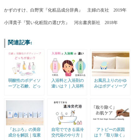
かずのすけ、白野実『化粧品成分辞典』 主婦の友社 2019年
小澤貴子『賢い化粧院の選び方』 河出書房新社 2018年
関連記事:
弱酸性のボディソ
入浴料と入浴剤の
お風呂上りのかゆ
ープと石鹸、どっ
違いは？｜入浴料
みはボディソープ
ちが肌に優しい？
は「化粧品」入浴
が原因かも？｜浄
｜メリットとデメ
剤は「医薬部外
水シャワーの併用
リットを解説
品」
がおすすめ
「おぷろ」の美容
自宅でできる温冷
アトピーの原因
成分を解説｜塩素
交代浴のやり方｜
は？「取り除く」