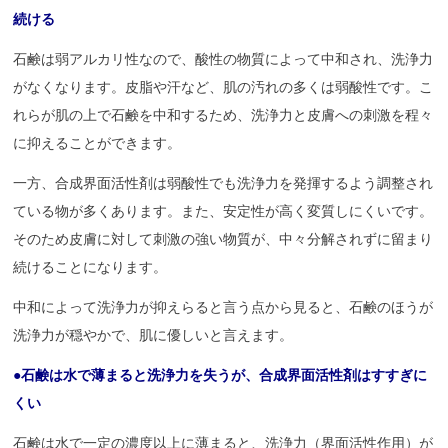
続ける
石鹸は弱アルカリ性なので、酸性の物質によって中和され、洗浄力
がなくなります。皮脂や汗など、肌の汚れの多くは弱酸性です。こ
れらが肌の上で石鹸を中和するため、洗浄力と皮膚への刺激を程々
に抑えることができます。
一方、合成界面活性剤は弱酸性でも洗浄力を発揮するよう調整され
ている物が多くあります。また、安定性が高く変質しにくいです。
そのため皮膚に対して刺激の強い物質が、中々分解されずに留まり
続けることになります。
中和によって洗浄力が抑えらると言う点から見ると、石鹸のほうが
洗浄力が穏やかで、肌に優しいと言えます。
●石鹸は水で薄まると洗浄力を失うが、合成界面活性剤はすすぎに
くい
石鹸は水で一定の濃度以上に薄まると、洗浄力（界面活性作用）が