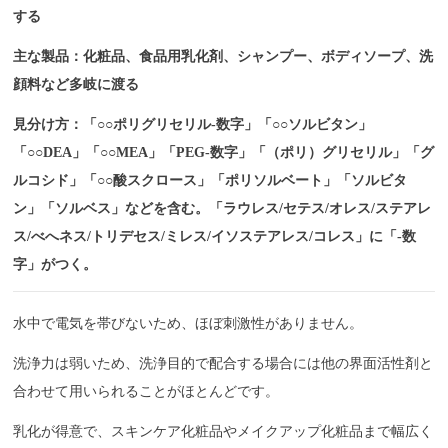
する
主な製品：化粧品、食品用乳化剤、シャンプー、ボディソープ、洗
顔料など多岐に渡る
見分け方：「○○ポリグリセリル-数字」「○○ソルビタン」
「○○DEA」「○○MEA」「PEG-数字」「（ポリ）グリセリル」「グ
ルコシド」「○○酸スクロース」「ポリソルベート」「ソルビタ
ン」「ソルベス」などを含む。
「ラウレス/セテス/オレス/ステアレ
ス/べへネス/トリデセス/ミレス/イソステアレス/コレス」に「-数
字」がつく。
水中で電気を帯びないため、ほぼ刺激性がありません。
洗浄力は弱いため、洗浄目的で配合する場合には他の界面活性剤と
合わせて用いられることがほとんどです。
乳化が得意で、スキンケア化粧品やメイクアップ化粧品まで幅広く