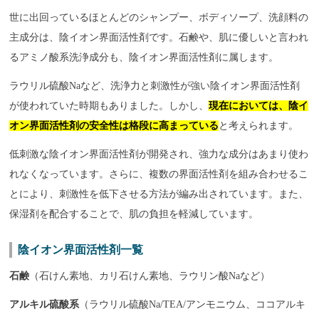
世に出回っているほとんどのシャンプー、ボディソープ、洗顔料の
主成分は、陰イオン界面活性剤です。石鹸や、肌に優しいと言われ
るアミノ酸系洗浄成分も、陰イオン界面活性剤に属します。
ラウリル硫酸Naなど、洗浄力と刺激性が強い陰イオン界面活性剤
が使われていた時期もありました。しかし、
現在においては、陰イ
オン界面活性剤の安全性は格段に高まっている
と考えられます。
低刺激な陰イオン界面活性剤が開発され、強力な成分はあまり使わ
れなくなっています。さらに、複数の界面活性剤を組み合わせるこ
とにより、刺激性を低下させる方法が編み出されています。また、
保湿剤を配合することで、肌の負担を軽減しています。
陰イオン界面活性剤一覧
石鹸
（石けん素地、カリ石けん素地、ラウリン酸Naなど）
アルキル硫酸系
（ラウリル硫酸Na/TEA/アンモニウム、ココアルキ