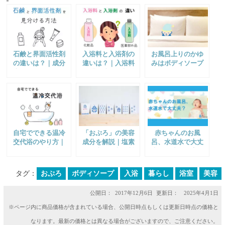
石鹸と界面活性剤
入浴料と入浴剤の
お風呂上りのかゆ
の違いは？｜成分
違いは？｜入浴料
みはボディソープ
表示から見分ける
は「化粧品」入浴
が原因かも？｜浄
方法を解説
剤は「医薬部外
水シャワーの併用
品」
がおすすめ
自宅でできる温冷
「おぷろ」の美容
赤ちゃんのお風
交代浴のやり方｜
成分を解説｜塩素
呂、水道水で大丈
シャワーと入浴で
を除去する入浴料
夫？｜残留塩素の
自律神経を整える
（入浴用化粧品）
ダメージを軽減す
方法
るボディソープ
タグ：
おぷろ
ボディソープ
入浴
暮らし
浴室
美容
公開日：
2017年12月6日
更新日： 2025年4月1日
※ページ内に商品価格が含まれている場合、公開日時点もしくは更新日時点の価格と
なります。最新の価格とは異なる場合がございますので、ご注意ください。