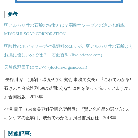
参考
弱アルカリ性の石鹸の特徴とは？弱酸性ソープとの違いも解説 –
MIYOSHI SOAP CORPORATION
弱酸性のボディソープや洗顔料のほうが、弱アルカリ性の石鹸より
お肌に優しいのでは？ – 石鹸百科 (live-science.com)
天然保湿因子について (doctors-organic.com)
長谷川 治 （洗剤・環境科学研究会 事務局次長）『これでわかる!
石けんと合成洗剤 50の疑問: あなたは何を使って洗っていますか?
』合同出版 2015年
小澤 貴子 （東京美容科学研究所所長）『賢い化粧品の選び方: ス
キンケアの正解は、成分でわかる』河出書房新社 2018年
関連記事: