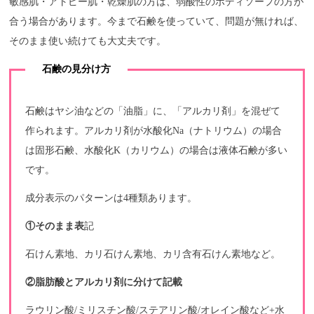
敏感肌・アトピー肌・乾燥肌の方は、弱酸性のボディソープの方が
合う場合があります。今まで石鹸を使っていて、問題が無ければ、
そのまま使い続けても大丈夫です。
石鹸の見分け方
石鹸はヤシ油などの「油脂」に、「アルカリ剤」を混ぜて
作られます。アルカリ剤が水酸化Na（ナトリウム）の場合
は固形石鹸、水酸化K（カリウム）の場合は液体石鹸が多い
です。
成分表示のパターンは4種類あります。
①そのまま表
記
石けん素地、カリ石けん素地、カリ含有石けん素地など。
②脂肪酸とアルカリ剤に分けて記載
ラウリン酸/ミリスチン酸/ステアリン酸/オレイン酸など+水