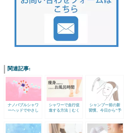
関連記事:
ナノバブルシャワ
シャワーで血行促
シャンプー前の新
ーヘッドでやさし
進する方法｜むく
習慣、今日から”予
くメイク落とし｜
み解消・ダイエッ
洗い”を取り入れよ
クレンジングの種
ト効果があるマッ
う！
類による肌負担の
サージのやり方
強さ