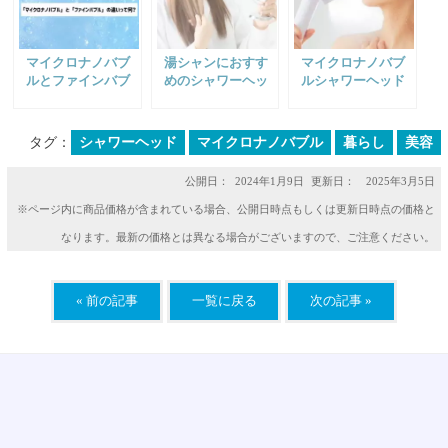
マイクロナノバブ
湯シャンにおすす
マイクロナノバブ
ルとファインバブ
めのシャワーヘッ
ルシャワーヘッド
ルの違いって何？
ド｜マイクロナノ
は水圧が弱い？｜
バブルでNo
水圧が強いシャワ
Poo（ノープー）し
ーヘッドの選び方
タグ：
シャワーヘッド
マイクロナノバブル
暮らし
美容
よう
公開日：
2024年1月9日
更新日： 2025年3月5日
※ページ内に商品価格が含まれている場合、公開日時点もしくは更新日時点の価格と
なります。最新の価格とは異なる場合がございますので、ご注意ください。
« 前の記事
一覧に戻る
次の記事 »