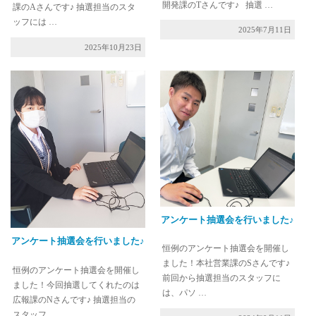
開発課のTさんです♪ 抽選 …
課のAさんです♪ 抽選担当のスタ
ッフには …
2025年7月11日
2025年10月23日
アンケート抽選会を行いました♪
アンケート抽選会を行いました♪
恒例のアンケート抽選会を開催し
ました！本社営業課のSさんです♪
恒例のアンケート抽選会を開催し
前回から抽選担当のスタッフに
ました！今回抽選してくれたのは
は、パソ …
広報課のNさんです♪ 抽選担当の
スタッフ …