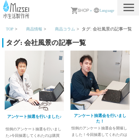
MIZSEI 水生活製作所
»
Language
TOP
商品情報
商品コラム
タグ:
会社風景
の記事一覧
タグ:
会社風景
の記事一覧
アンケート抽選会を行いまし
アンケート抽選を行いました♪
た！
恒例のアンケート抽選会を開催し
恒例のアンケート抽選を行いまし
ました！今回抽選してくれたのは
た♪今回抽選してくれたのは購買