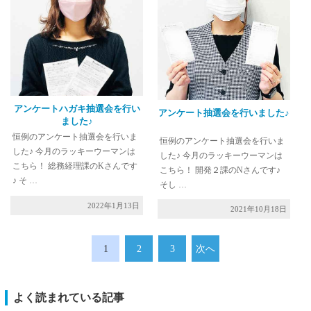
アンケートハガキ抽選会を行い
アンケート抽選会を行いました♪
ました♪
恒例のアンケート抽選会を行いま
恒例のアンケート抽選会を行いま
した♪ 今月のラッキーウーマンは
した♪ 今月のラッキーウーマンは
こちら！ 総務経理課のKさんです
こちら！ 開発２課のNさんです♪
♪ そ …
そし …
2022年1月13日
2021年10月18日
1
2
3
次へ
よく読まれている記事